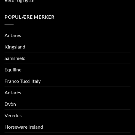
Retur og bytte
POPULÆRE MERKER
Antarès
Kingsland
Samshield
Equiline
Franco Tucci Italy
Antarès
Dyòn
Veredus
Horseware Ireland