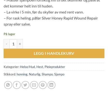
det kommer helt inn til huden.
– La virke i 5 min, før du skyller av med rent vann.
– For rask heling, påfør Silver Honey Rapid Wound Repair
spray eller salve.
På lager
ABSORBINE Silver Honey RSR Medicated Shampoo - 473ml antall
LEGG I HANDLEKURV
Kategorier:
Helse/Hud
,
Hest
,
Pleieprodukter
Stikkord:
honning
,
Naturlig
,
Shampo
,
Sjampo