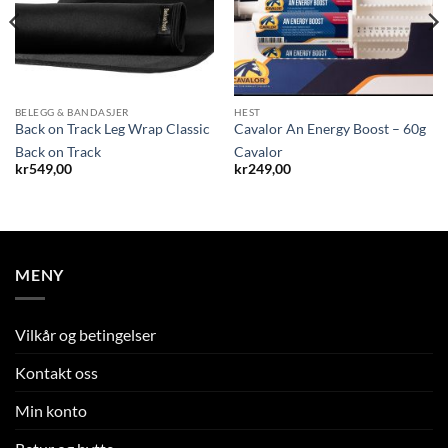
BELEGG & BANDASJER
HEST
Back on Track Leg Wrap Classic
Cavalor An Energy Boost – 60g
Back on Track
Cavalor
kr
549,00
kr
249,00
MENY
Vilkår og betingelser
Kontakt oss
Min konto