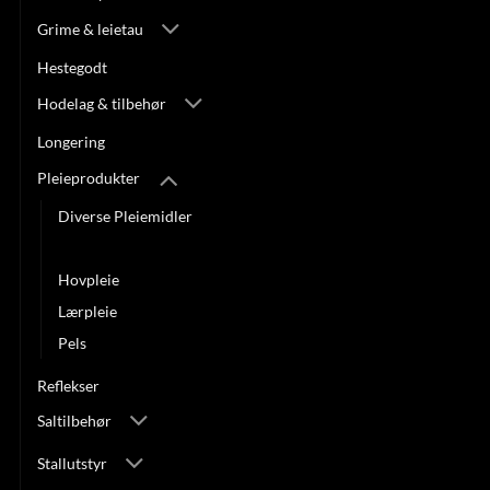
Grime & leietau
Hestegodt
Hodelag & tilbehør
Longering
Pleieprodukter
Diverse Pleiemidler
Helse/Hud
Hovpleie
Lærpleie
Pels
Reflekser
Saltilbehør
Stallutstyr