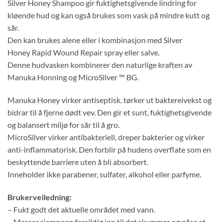
Silver Honey Shampoo gir fuktighetsgivende lindring for
kløende hud og kan også brukes som vask på mindre kutt og
sår.
Den kan brukes alene eller i kombinasjon med Silver
Honey Rapid Wound Repair spray eller salve.
Denne hudvasken kombinerer den naturlige kraften av
Manuka Honning og MicroSilver ™ BG.
Manuka Honey virker antiseptisk. tørker ut baktereivekst og
bidrar til å fjerne dødt vev. Den gir et sunt, fuktighetsgivende
og balansert miljø for sår til å gro.
MicroSilver virker antibakteriell, dreper bakterier og virker
anti-inflammatorisk. Den forblir på hudens overflate som en
beskyttende barriere uten å bli absorbert.
Inneholder ikke parabener, sulfater, alkohol eller parfyme.
Brukerveiledning:
– Fukt godt det aktuelle området med vann.
– Masser sjampoen forsiktig inn til det skummer og påse at