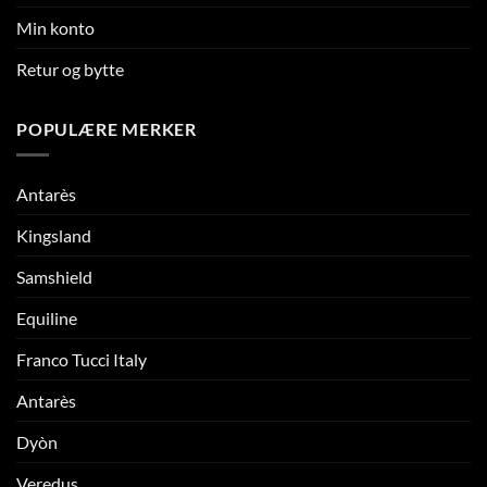
Min konto
Retur og bytte
POPULÆRE MERKER
Antarès
Kingsland
Samshield
Equiline
Franco Tucci Italy
Antarès
Dyòn
Veredus