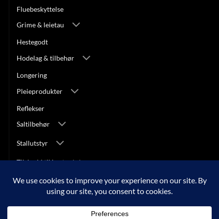
Fluebeskyttelse
Grime & leietau
Hestegodt
Hodelag & tilbehør
Longering
Pleieprodukter
Reflekser
Saltilbehør
Stallutstyr
Tilskudd til hest
Transport