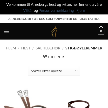
Velkommen til Arnebergs hest og rytter, her finner du våre
Vilkår
og
Personvernerklæring
|
Fjern
Skip
ARNEBERGS ER FOR DEG SOM FORVENTER DET LILLE EKSTRA
to
content
0
HJEM
/
HEST
/
SALTILBEHØR
/
STIGBØYLEREMMER
FILTRER