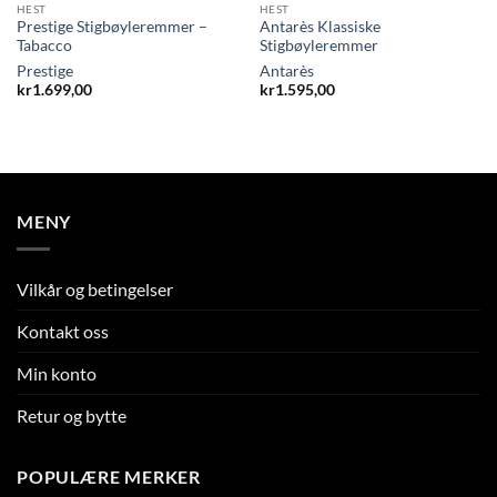
HEST
HEST
Prestige Stigbøyleremmer –
Antarès Klassiske
Tabacco
Stigbøyleremmer
Prestige
Antarès
kr
1.699,00
kr
1.595,00
MENY
Vilkår og betingelser
Kontakt oss
Min konto
Retur og bytte
POPULÆRE MERKER