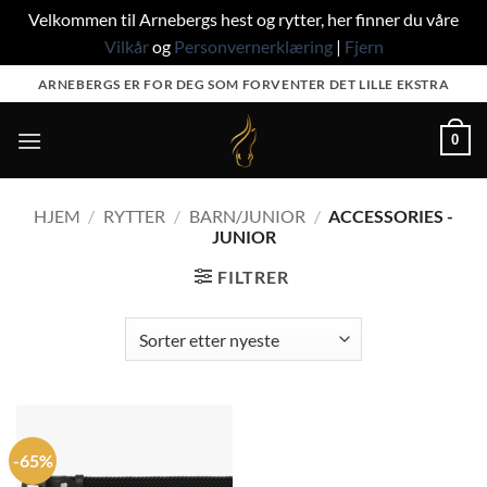
Velkommen til Arnebergs hest og rytter, her finner du våre
Vilkår
og
Personvernerklæring
|
Fjern
Skip
ARNEBERGS ER FOR DEG SOM FORVENTER DET LILLE EKSTRA
to
content
0
HJEM
/
RYTTER
/
BARN/JUNIOR
/
ACCESSORIES -
JUNIOR
FILTRER
-65%