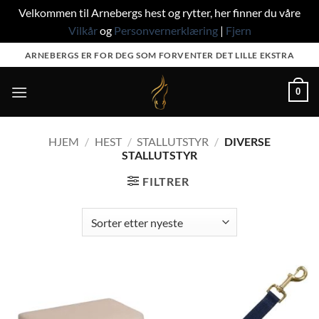
Velkommen til Arnebergs hest og rytter, her finner du våre
Vilkår
og
Personvernerklæring
|
Fjern
Skip
ARNEBERGS ER FOR DEG SOM FORVENTER DET LILLE EKSTRA
to
content
0
HJEM
/
HEST
/
STALLUTSTYR
/
DIVERSE
STALLUTSTYR
FILTRER