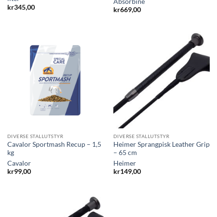
Absorbine
kr
345,00
kr
669,00
DIVERSE STALLUTSTYR
DIVERSE STALLUTSTYR
Cavalor Sportmash Recup – 1,5
Heimer Sprangpisk Leather Grip
kg
– 65 cm
Cavalor
Heimer
kr
99,00
kr
149,00