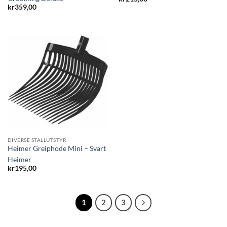
kr
359,00
DIVERSE STALLUTSTYR
Heimer Greiphode Mini – Svart
Heimer
kr
195,00
1
2
3