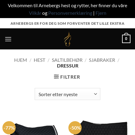
Velkommen til Arnebergs hest og rytter, her finner du våre
Vilkår
og
Personvernerklæring
|
Fjern
Skip
ARNEBERGS ER FOR DEG SOM FORVENTER DET LILLE EKSTRA
to
content
0
HJEM
/
HEST
/
SALTILBEHØR
/
SJABRAKER
/
DRESSUR
FILTRER
-77%
-50%