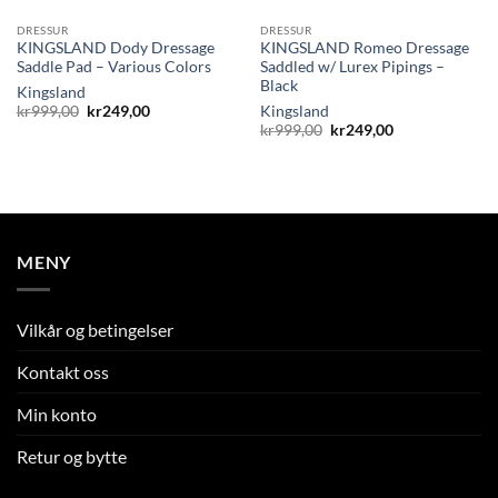
DRESSUR
DRESSUR
KINGSLAND Dody Dressage
KINGSLAND Romeo Dressage
Saddle Pad – Various Colors
Saddled w/ Lurex Pipings –
Black
Kingsland
Opprinnelig
Nåværende
kr
999,00
kr
249,00
Kingsland
pris
pris
Opprinnelig
Nåværende
kr
999,00
kr
249,00
var:
er:
pris
pris
kr999,00.
kr249,00.
var:
er:
kr999,00.
kr249,00.
MENY
Vilkår og betingelser
Kontakt oss
Min konto
Retur og bytte