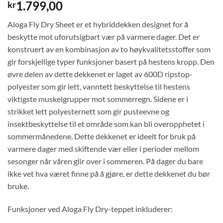
1.799,00
kr
Aloga Fly Dry Sheet er et hybriddekken designet for å
beskytte mot uforutsigbart vær på varmere dager. Det er
konstruert av en kombinasjon av to høykvalitetsstoffer som
gir forskjellige typer funksjoner basert på hestens kropp. Den
øvre delen av dette dekkenet er laget av 600D ripstop-
polyester som gir lett, vanntett beskyttelse til hestens
viktigste muskelgrupper mot sommerregn. Sidene er i
strikket lett polyesternett som gir pusteevne og
insektbeskyttelse til et område som kan bli overopphetet i
sommermånedene. Dette dekkenet er ideelt for bruk på
varmere dager med skiftende vær eller i perioder mellom
sesonger når våren glir over i sommeren. På dager du bare
ikke vet hva været finne på å gjøre, er dette dekkenet du bør
bruke.
Funksjoner ved Aloga Fly Dry-teppet inkluderer: