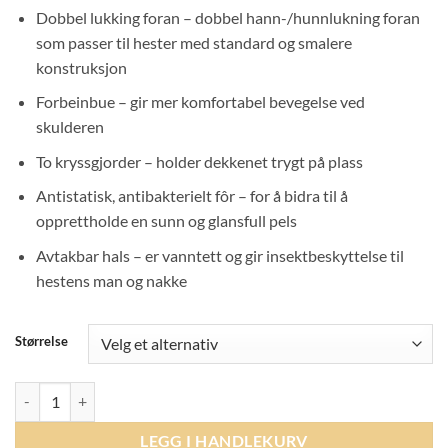
Dobbel lukking foran – dobbel hann-/hunnlukning foran
som passer til hester med standard og smalere
konstruksjon
Forbeinbue – gir mer komfortabel bevegelse ved
skulderen
To kryssgjorder – holder dekkenet trygt på plass
Antistatisk, antibakterielt fôr – for å bidra til å
opprettholde en sunn og glansfull pels
Avtakbar hals – er vanntett og gir insektbeskyttelse til
hestens man og nakke
Størrelse
Aloga Fly Dry Sheet - Grey/Navy antall
LEGG I HANDLEKURV