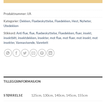
Produktnummer:
I/A
Kategorier:
Dekken
,
Fluebeskyttelse
,
Fluedekken
,
Hest
,
Nyheter
,
Utedekken
Stikkord:
Anti flue
,
flue
,
fluebeskyttelse
,
Fluedekken
,
fluer
,
insekt
,
insektbitt
,
insektdekken
,
insekter
,
mot flue
,
mot fluer
,
mot insekt
,
mot
insekter
,
Vannavisende
,
Vanntett
TILLEGGSINFORMASJON
STØRRELSE
125cm, 130cm, 140cm, 145cm, 155cm