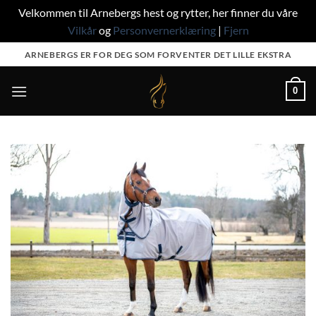
Velkommen til Arnebergs hest og rytter, her finner du våre
Vilkår
og
Personvernerklæring
|
Fjern
Skip
ARNEBERGS ER FOR DEG SOM FORVENTER DET LILLE EKSTRA
to
content
0