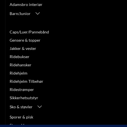
Adamsbro interiør
Barn/Junior
Belter
Caps/Luer/Pannebånd
Gensere & topper
Jakker & vester
Ridebukser
Ridehansker
Ridehjelm
Ridehjelm Tilbehør
Ridestrømper
Sikkerhetsutstyr
Sko & støvler
Sporer & pisk
Stevneklær