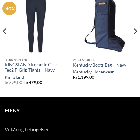
-40%
BARN/JUNIOR
ACCESSORIES
KINGSLAND Kemmie Girls F-
Kentucky Boots Bag – Navy
Tec2 F-Grip Tights – Navy
Kentucky Horsewear
Kingsland
kr
1.199,00
Opprinnelig
Nåværende
kr
799,00
kr
479,00
pris
pris
var:
er:
kr799,00.
kr479,00.
MENY
Vilkår og betingelser