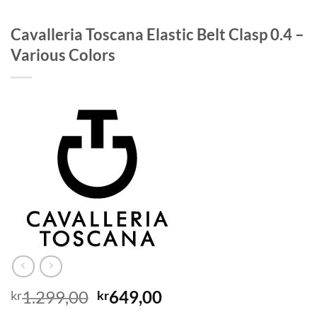
Cavalleria Toscana Elastic Belt Clasp 0.4 –
Various Colors
Opprinnelig
Nåværende
1.299,00
649,00
kr
kr
pris
pris