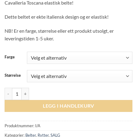
Cavalleria Toscana elastisk belte!
var:
er:
kr1.299,00.
kr649,00.
Dette beltet er ekte italiensk design og er elastisk!
NB! Er en farge, størrelse eller ett produkt utsolgt, er
leveringstiden 1-5 uker.
Farge
Størrelse
Cavalleria Toscana Elastic Belt Clasp 0.4 - Various Colors antall
LEGG I HANDLEKURV
Produktnummer:
I/A
Kategorier:
Belter
,
Rytter
,
SALG