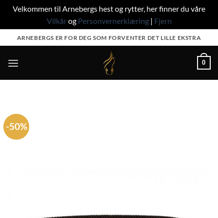
Velkommen til Arnebergs hest og rytter, her finner du våre
Vilkår
og
Personvernerklæring
|
Fjern
Skip
ARNEBERGS ER FOR DEG SOM FORVENTER DET LILLE EKSTRA
to
content
0
-50%