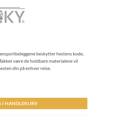
ransportbeleggene beskytter hestens kode,
Takket være de holdbare materialene vil
esten din på enhver reise.
Hind antall
G I HANDLEKURV