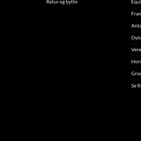
Retur og bytte
Equi
Fran
Ant
Dyò
Ver
Hors
Gro
Se f