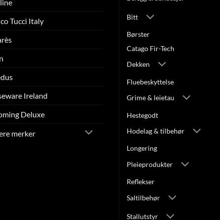
line
Bitt
co Tucci Italy
Børster
arès
Catago Fir-Tech
n
Dekken
edus
Fluebeskyttelse
eware Ireland
Grime & leietau
oming Deluxe
Hestegodt
Hodelag & tilbehør
lere merker
Longering
Pleieprodukter
Reflekser
Saltilbehør
Stallutstyr