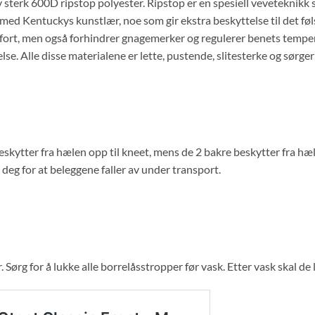
v sterk 600D ripstop polyester. Ripstop er en spesiell veveteknik
et med Kentuckys kunstlær, noe som gir ekstra beskyttelse til det
mfort, men også forhindrer gnagemerker og regulerer benets temper
se. Alle disse materialene er lette, pustende, slitesterke og sørge
skytter fra hælen opp til kneet, mens de 2 bakre beskytter fra hæl
eg for at beleggene faller av under transport.
ørg for å lukke alle borrelåsstropper før vask. Etter vask skal de l