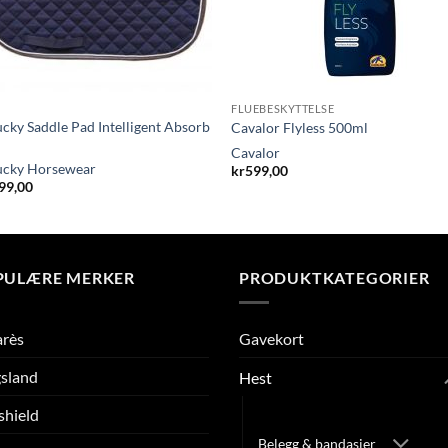
FLUEBESKYTTELSE
cky Saddle Pad Intelligent Absorb
Cavalor Flyless 500ml
Cavalor
ucky Horsewear
kr
599,00
99,00
PULÆRE MERKER
PRODUKTKATEGORIER
arès
Gavekort
sland
Hest
Accessories
shield
Belegg & bandasjer