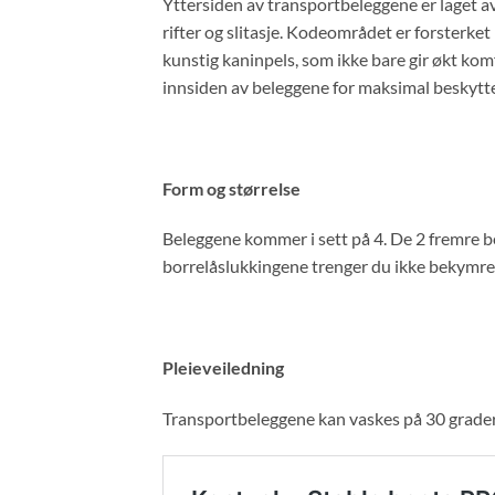
Yttersiden av transportbeleggene er laget a
rifter og slitasje. Kodeområdet er forsterk
kunstig kaninpels, som ikke bare gir økt ko
innsiden av beleggene for maksimal beskyttel
Form og størrelse
Beleggene kommer i sett på 4. De 2 fremre be
borrelåslukkingene trenger du ikke bekymre d
Pleieveiledning
Transportbeleggene kan vaskes på 30 grader. S