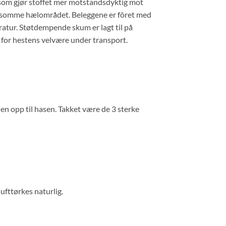
k som gjør stoffet mer motstandsdyktig mot
 følsomme hælområdet. Beleggene er fôret med
atur. Støtdempende skum er lagt til på
r for hestens velvære under transport.
en opp til hasen. Takket være de 3 sterke
ufttørkes naturlig.