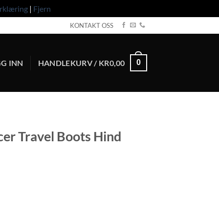
rklæring
|
Fjern
KONTAKT OSS
G INN
HANDLEKURV /
KR
0,00
0
er Travel Boots Hind