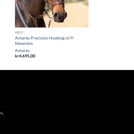
HEST
Antarès Precision Hodelag m/Y-
Nesereim
Antarès
kr
4.695,00