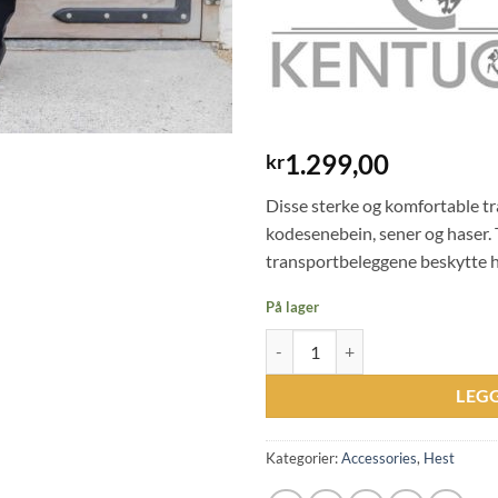
1.299,00
kr
Disse sterke og komfortable t
kodesenebein, sener og haser. 
transportbeleggene beskytte h
På lager
Kentucky 3D Spacer Travel Boots 
LEG
Kategorier:
Accessories
,
Hest