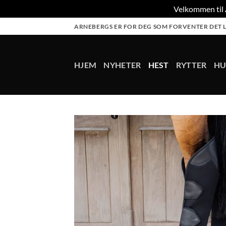
Velkommen til A
Skip
ARNEBERGS ER FOR DEG SOM FORVENTER DET L
to
content
HJEM
NYHETER
HEST
RYTTER
H