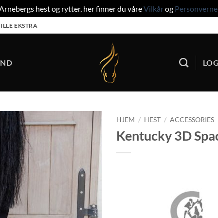
rnebergs hest og rytter, her finner du våre
Vilkår
og
Personverne
ILLE EKSTRA
UND
LOG
HJEM
/
HEST
/
ACCESSORIES
Kentucky 3D Spac