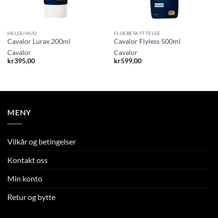
HELSE/HUD
FLUEBESKYTTELSE
Cavalor Lurax 200ml
Cavalor Flyless 500ml
Cavalor
Cavalor
kr
395,00
kr
599,00
MENY
Vilkår og betingelser
Kontakt oss
Min konto
Retur og bytte