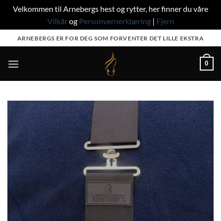
Velkommen til Arnebergs hest og rytter, her finner du våre
Vilkår
og
Personvernerklæring
|
Fjern
Skip
ARNEBERGS ER FOR DEG SOM FORVENTER DET LILLE EKSTRA
to
content
0