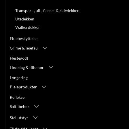
Tilbehør til dekken
Transport-, ull-, fleece- & ridedekken
Utedekken
Walkerdekken
Fluebeskyttelse
Grime & leietau
Hestegodt
Hodelag & tilbehør
Longering
Pleieprodukter
Reflekser
Saltilbehør
Stallutstyr
Tilskudd til hest