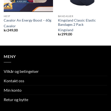
HEST
BANDASJER
Kingsland Classic Elastic
Cavalor An Energy Boost – 60g
Bandages 2 Pack
Cavalor
Kingsland
kr
249,00
kr
299,00
MENY
Vilkår og betingelser
Kontakt oss
Min konto
Retur og bytte