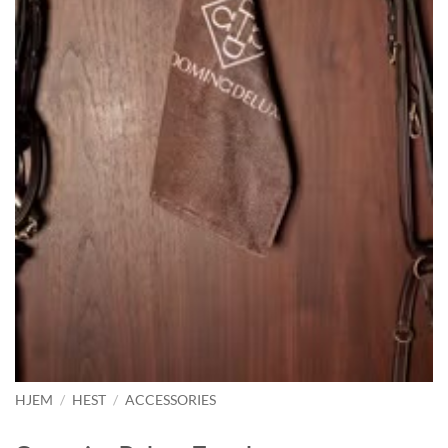
HJEM
/
HEST
/
ACCESSORIES