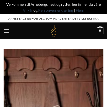
Velkommen til Arnebergs hest og rytter, her finner du våre
Vilkår
og
Personvernerklæring
|
Fjern
Skip
ARNEBERGS ER FOR DEG SOM FORVENTER DET LILLE EKSTRA
to
content
0