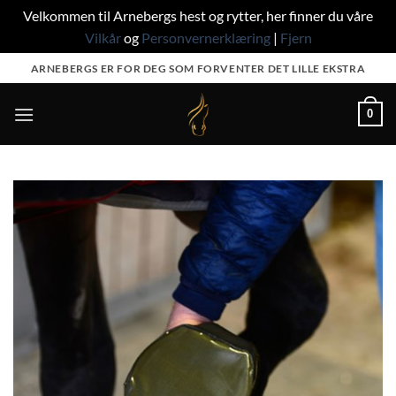
Velkommen til Arnebergs hest og rytter, her finner du våre
Vilkår
og
Personvernerklæring
|
Fjern
Skip
ARNEBERGS ER FOR DEG SOM FORVENTER DET LILLE EKSTRA
to
content
0