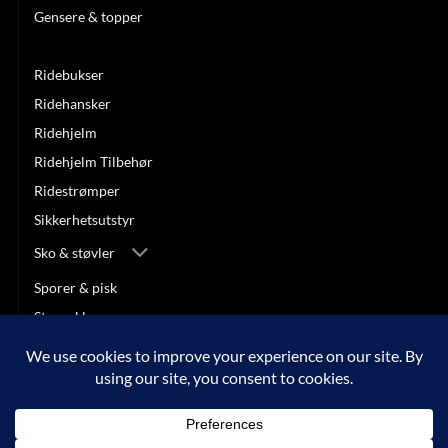
Gensere & topper
Jakker & vester
Ridebukser
Ridehansker
Ridehjelm
Ridehjelm Tilbehør
Ridestrømper
Sikkerhetsutstyr
Sko & støvler
Sporer & pisk
Stevneklær
SALG
Visa
MasterCard
Klarna
Apple
Google
Vipps