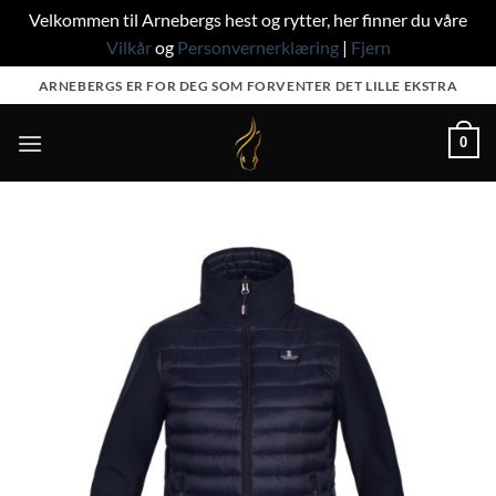
Velkommen til Arnebergs hest og rytter, her finner du våre
Vilkår
og
Personvernerklæring
|
Fjern
Skip
ARNEBERGS ER FOR DEG SOM FORVENTER DET LILLE EKSTRA
to
content
0