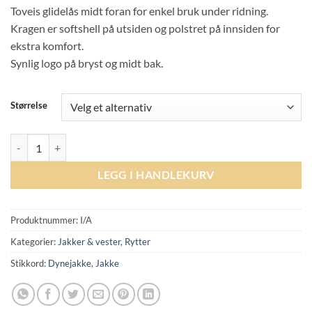
Toveis glidelås midt foran for enkel bruk under ridning.
Kragen er softshell på utsiden og polstret på innsiden for
ekstra komfort.
Synlig logo på bryst og midt bak.
Størrelse
Kingsland Classic Hybrid Jacket Unisex - Navy antall
LEGG I HANDLEKURV
Produktnummer:
I/A
Kategorier:
Jakker & vester
,
Rytter
Stikkord:
Dynejakke
,
Jakke