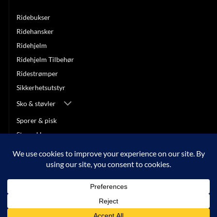
Jakker & vester
Ridebukser
Ridehansker
Ridehjelm
Ridehjelm Tilbehør
Ridestrømper
Sikkerhetsutstyr
Sko & støvler
Sporer & pisk
Stevneklær
SALG
Visa
MasterCard
Klarna
Apple
Google
Vipps
Pay
Pay
Copyright 2026 © ARNEBERG HEST OG RYTTER |