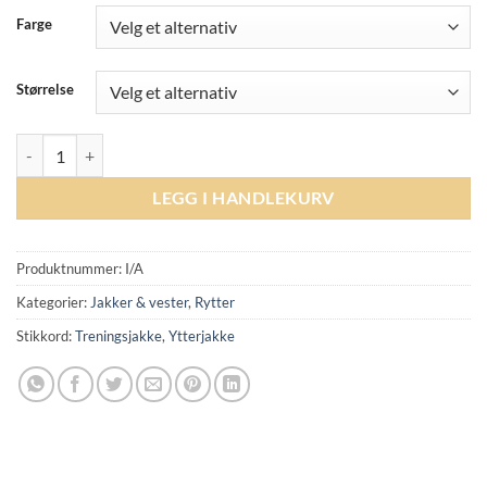
Farge
Størrelse
Kingsland Classic Unisex Sweat Jacket antall
LEGG I HANDLEKURV
Produktnummer:
I/A
Kategorier:
Jakker & vester
,
Rytter
Stikkord:
Treningsjakke
,
Ytterjakke