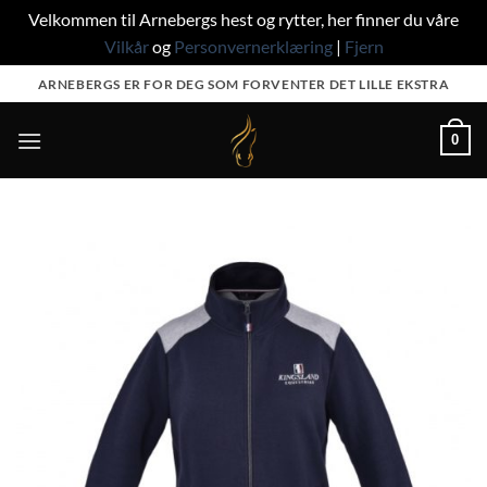
Velkommen til Arnebergs hest og rytter, her finner du våre
Vilkår
og
Personvernerklæring
|
Fjern
Skip
ARNEBERGS ER FOR DEG SOM FORVENTER DET LILLE EKSTRA
to
content
0