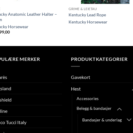
E
GRIME & LEIETAU
cky Anatomic Leather Halter –
Kentucky Lead Rope
n
Kentucky Horsewear
ucky Horsewear
99,00
PULÆRE MERKER
PRODUKTKATEGORIER
arès
Gavekort
sland
Hest
Accessories
shield
Belegg & bandasjer
line
Bandasjer & underlag
co Tucci Italy
Belegg bakben