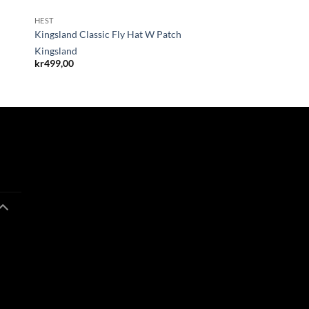
HEST
Kingsland Classic Fly Hat W Patch
Kingsland
kr
499,00