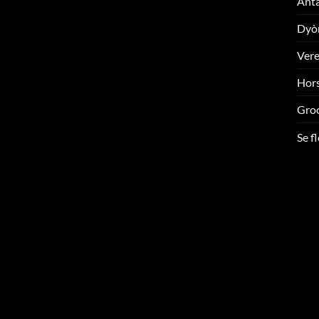
Ant
Dyò
Ver
Hors
Gro
Se f