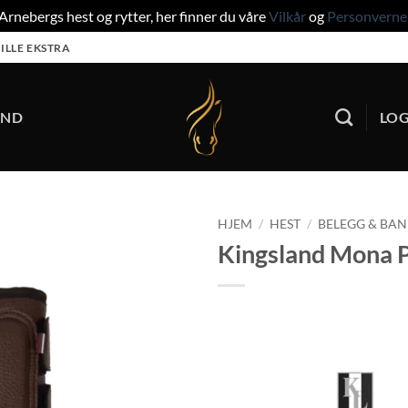
rnebergs hest og rytter, her finner du våre
Vilkår
og
Personverne
ILLE EKSTRA
UND
LOG
HJEM
/
HEST
/
BELEGG & BA
Kingsland Mona P