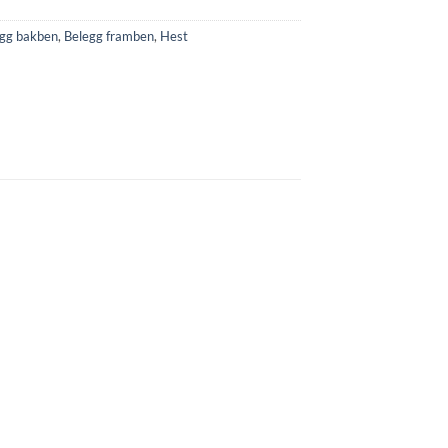
gg bakben
,
Belegg framben
,
Hest