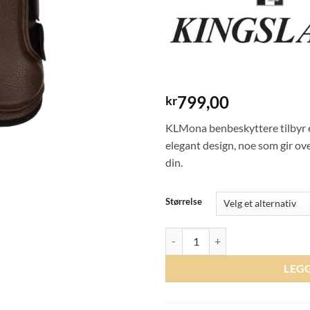
799,00
kr
KLMona benbeskyttere tilbyr e
elegant design, noe som gir ov
din.
Størrelse
Kingsland Mona Protection Boots -
LEG