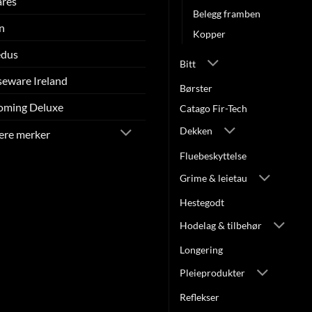
arès
Belegg framben
n
Kopper
edus
Bitt
eware Ireland
Børster
oming Deluxe
Catago Fir-Tech
Dekken
lere merker
Fluebeskyttelse
Grime & leietau
Hestegodt
Hodelag & tilbehør
Longering
Pleieprodukter
Reflekser