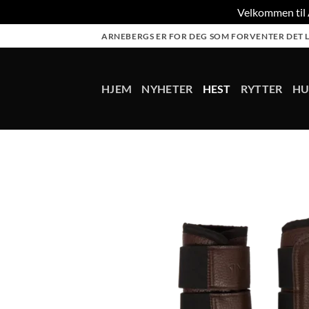
Velkommen til A
Skip
ARNEBERGS ER FOR DEG SOM FORVENTER DET L
to
content
HJEM
NYHETER
HEST
RYTTER
H