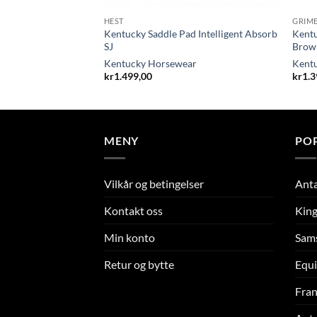
R
HEST
GRIM
Kentucky Saddle Pad Intelligent Absorb
Kentu
rse Fetlock Boots
SJ
Brow
ar
Kentucky Horsewear
Kent
kr
1.499,00
kr
1.3
MENY
PO
Vilkår og betingelser
Ant
Kontakt oss
King
Min konto
Sam
Retur og bytte
Equi
Fran