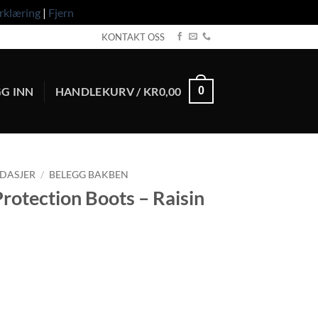
rklæring
|
Fjern
KONTAKT OSS
G INN
HANDLEKURV /
KR
0,00
0
NDASJER
/
BELEGG BAKBEN
rotection Boots – Raisin