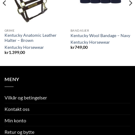
GRIME
BANDASJER
Kentucky Anatomic Leather
Kentucky Wool Bandage – Navy
Halter – Brown
Kentucky Horsewear
Kentucky Horsewear
kr
749,00
kr
1.399,00
MENY
Vilkår og betingelser
Kontakt oss
Min konto
Retur og bytte