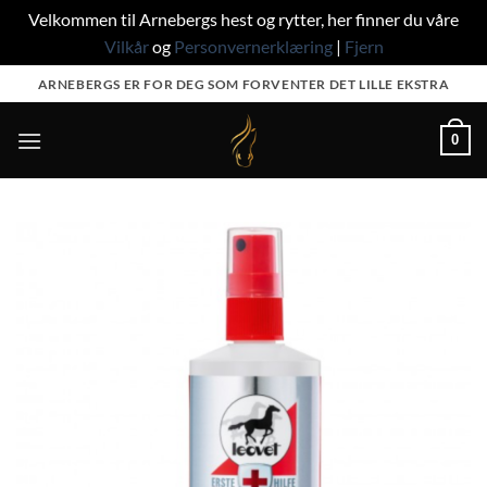
Velkommen til Arnebergs hest og rytter, her finner du våre
Vilkår
og
Personvernerklæring
|
Fjern
Skip
ARNEBERGS ER FOR DEG SOM FORVENTER DET LILLE EKSTRA
to
content
0