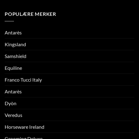
POPULÆRE MERKER
Antarès
Kingsland
Samshield
Equiline
Franco Tucci Italy
Antarès
Dyòn
Veredus
Horseware Ireland
Grooming Deluxe