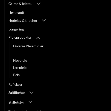
Grime & leietau
Hestegodt
Hodelag & tilbehør
Longering
Pleieprodukter
Diverse Pleiemidler
Helse/Hud
Hovpleie
Lærpleie
Pels
Reflekser
Saltilbehør
Stallutstyr