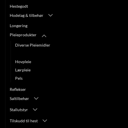
Hestegodt
Hodelag & tilbehør
Longering
Pleieprodukter
Diverse Pleiemidler
Helse/Hud
Hovpleie
Lærpleie
Pels
Reflekser
Saltilbehør
Stallutstyr
Tilskudd til hest