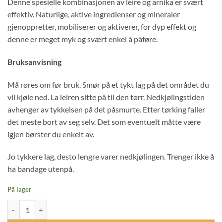
Denne spesielle kombinasjonen av leire og arnika er svært
effektiv. Naturlige, aktive ingredienser og mineraler
gjenoppretter, mobiliserer og aktiverer, for dyp effekt og
denne er meget myk og svært enkel å påføre.
Bruksanvisning
Må røres om før bruk. Smør på et tykt lag på det området du
vil kjøle ned. La leiren sitte på til den tørr. Nedkjølingstiden
avhenger av tykkelsen på det påsmurte. Etter tørking faller
det meste bort av seg selv. Det som eventuelt måtte være
igjen børster du enkelt av.
Jo tykkere lag, desto lengre varer nedkjølingen. Trenger ikke å
ha bandage utenpå.
På lager
LEOVET Mineral Pack Plus w/ Arnica antall