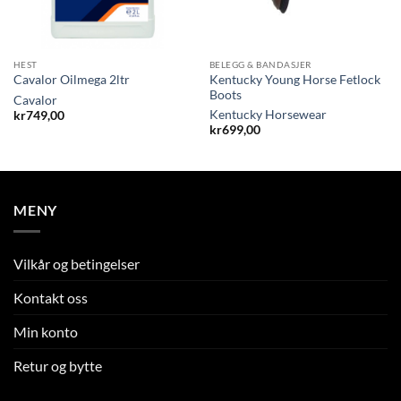
HEST
BELEGG & BANDASJER
Kentucky Young Horse Fetlock
Cavalor Oilmega 2ltr
Boots
Cavalor
Kentucky Horsewear
kr
749,00
kr
699,00
MENY
Vilkår og betingelser
Kontakt oss
Min konto
Retur og bytte