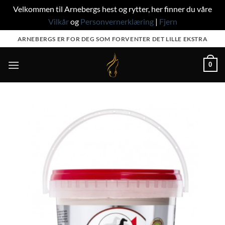
Velkommen til Arnebergs hest og rytter, her finner du våre
Vilkår
og
Personvernerklæring
|
Fjern
Skip
ARNEBERGS ER FOR DEG SOM FORVENTER DET LILLE EKSTRA
to
content
0