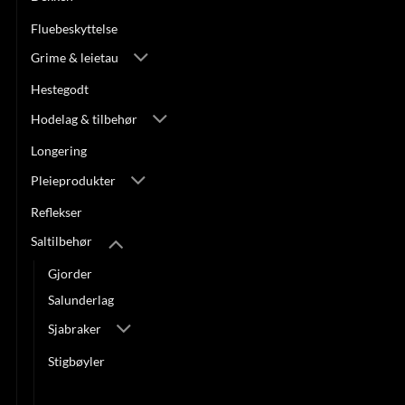
Fluebeskyttelse
Grime & leietau
Hestegodt
Hodelag & tilbehør
Longering
Pleieprodukter
Reflekser
Saltilbehør
Gjorder
Salunderlag
Sjabraker
Stigbøyler
Stigbøyleremmer