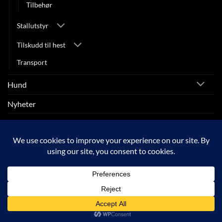
Tilbehør
Stallutstyr
Tilskudd til hest
Transport
Hund
Nyheter
Rytter
SALG
Visa
MasterCard
Klarna
Apple
Google
Vipps
Pay
Pay
Copyright 2026 © ARNEBERG HEST OG RYTTER |
Personvernerklæring
|
Vilkår og betingelser