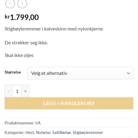
1.799,00
kr
Stigbøyleremmer i kalveskinn med nylonkjerne
De strekker seg ikke.
Skal ikke oljes
Størrelse
Prestige Stigbøylereimer - Tabacco antall
LEGG I HANDLEKURV
Produktnummer:
I/A
Kategorier:
Hest
,
Nyheter
,
Saltilbehør
,
Stigbøyleremmer