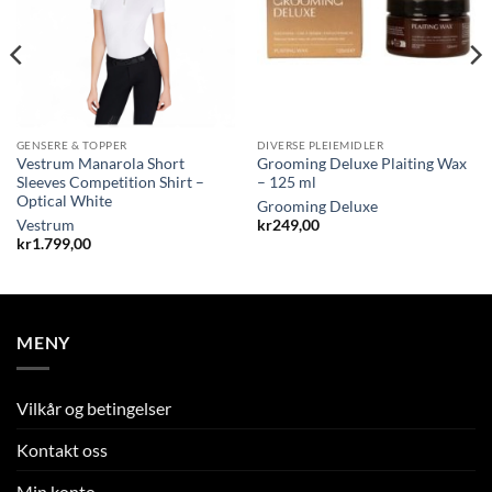
GENSERE & TOPPER
DIVERSE PLEIEMIDLER
Vestrum Manarola Short
Grooming Deluxe Plaiting Wax
Sleeves Competition Shirt –
– 125 ml
Optical White
Grooming Deluxe
Vestrum
kr
249,00
kr
1.799,00
MENY
Vilkår og betingelser
Kontakt oss
Min konto