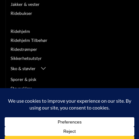
Jakker & vester
Ridebukser
Ridehansker
Ridehjelm
Ridehjelm Tilbehør
Ridestrømper
Sikkerhetsutstyr
Sko & støvler
Sporer & pisk
Stevneklær
SALG
Visa
MasterCard
Klarna
Apple
Google
Vipps
Pay
Pay
Copyright 2026 © ARNEBERG HEST OG RYTTER |