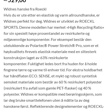
Widnes hanske fra Roeckl
Hvis du er ute etter en elastisk og varm allroundhanske, er
Widnes perfekt for deg. Widnes er utviklet av ROECKL
SPORTS. Denne modellen har merket «High Recycling Ratio»
for sin spesielt høye prosentandel av resirkulerte og
miljøvennlige komponenter. For eksempel består den
utelukkende av Polartec® Power Stretch® Pro, som er et
høykvalitets fireveis elastisk materiale med en slitesterk
konstruksjon laget av 63% resirkulerte
komponenter. Fuktighet ledes bort fra huden for å holde
fingrene tørre og varme til enhver tid. For ekstra holdbarhet
har håndflaten ECO. SENSE, et mykt og robust syntetisk
semsket materiale som består av 60 % resirkulert polyester
(resirkulert fra avfall som gamle PET-flasker) og 40 %
polyester. Widnes er kompatible med berøringsskjerm, som
lar deg bruke smarttelefonen uten å måtte ta av deg
hanskene først. Reflekterende designelementer og ROECKL-