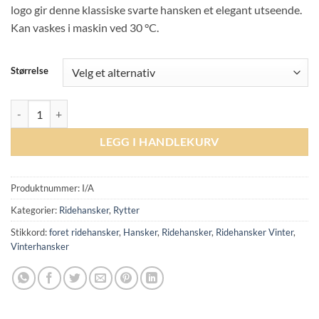
logo gir denne klassiske svarte hansken et elegant utseende.
Kan vaskes i maskin ved 30 °C.
Størrelse
ROECKL Widnes Vinterhanske - Black antall
LEGG I HANDLEKURV
Produktnummer:
I/A
Kategorier:
Ridehansker
,
Rytter
Stikkord:
foret ridehansker
,
Hansker
,
Ridehansker
,
Ridehansker Vinter
,
Vinterhansker