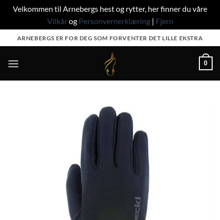
Velkommen til Arnebergs hest og rytter, her finner du våre
Vilkår
og
Personvernerklæring
|
Fjern
Skip
ARNEBERGS ER FOR DEG SOM FORVENTER DET LILLE EKSTRA
to
content
0