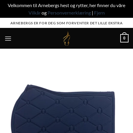
Velkommen til Arnebergs hest og rytter, her finner du våre
Vilkår
og
Personvernerklæring
|
Fjern
Skip
ARNEBERGS ER FOR DEG SOM FORVENTER DET LILLE EKSTRA
to
content
0