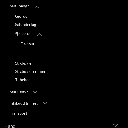
Saltilbehør
Gjorder
Salunderlag
Sjabraker
Dressur
Sprang
Stigbøyler
Stigbøyleremmer
Tilbehør
Stallutstyr
Tilskudd til hest
Transport
Hund