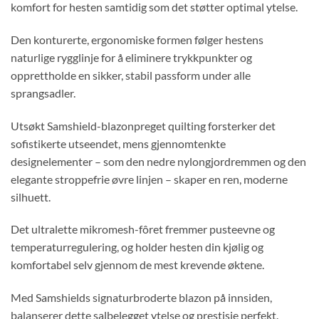
komfort for hesten samtidig som det støtter optimal ytelse.
Den konturerte, ergonomiske formen følger hestens
naturlige rygglinje for å eliminere trykkpunkter og
opprettholde en sikker, stabil passform under alle
sprangsadler.
Utsøkt Samshield-blazonpreget quilting forsterker det
sofistikerte utseendet, mens gjennomtenkte
designelementer – som den nedre nylongjordremmen og den
elegante stroppefrie øvre linjen – skaper en ren, moderne
silhuett.
Det ultralette mikromesh-fôret fremmer pusteevne og
temperaturregulering, og holder hesten din kjølig og
komfortabel selv gjennom de mest krevende øktene.
Med Samshields signaturbroderte blazon på innsiden,
balanserer dette salbelegget ytelse og prestisje perfekt.