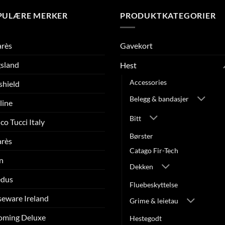
PULÆRE MERKER
PRODUKTKATEGORIER
arès
Gavekort
sland
Hest
Accessories
shield
Belegg & bandasjer
line
Bitt
co Tucci Italy
Børster
arès
Catago Fir-Tech
n
Dekken
edus
Fluebeskyttelse
eware Ireland
Grime & leietau
oming Deluxe
Hestegodt