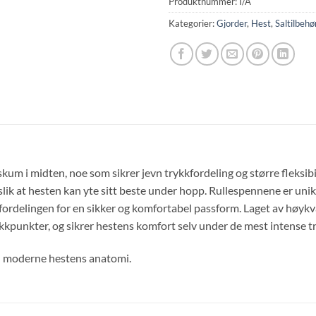
Produktnummer:
I/A
Kategorier:
Gjorder
,
Hest
,
Saltilbehø
m i midten, noe som sikrer jevn trykkfordeling og større fleksibi
slik at hesten kan yte sitt beste under hopp. Rullespennene er unik
ordelingen for en sikker og komfortabel passform. Laget av høykva
trykkpunkter, og sikrer hestens komfort selv under de mest intense
en moderne hestens anatomi.