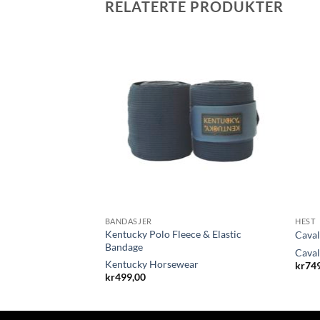
RELATERTE PRODUKTER
BANDASJER
HEST
Kentucky Polo Fleece & Elastic
n Halter
Caval
Bandage
ar
Cava
Kentucky Horsewear
kr
74
kr
499,00