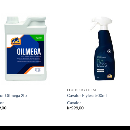
FLUEBESKYTTELSE
or Oilmega 2ltr
Cavalor Flyless 500ml
lor
Cavalor
9,00
kr
599,00