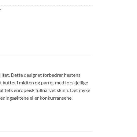
r
litet. Dette designet forbedrer hestens
t kuttet i midten og parret med forskjellige
litets europeisk fullnarvet skinn. Det myke
 treningsøktene eller konkurransene.