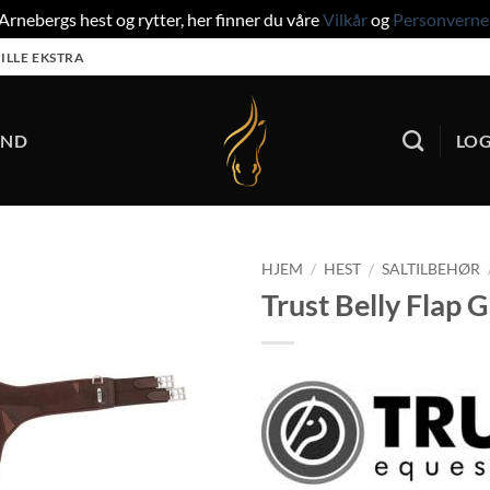
rnebergs hest og rytter, her finner du våre
Vilkår
og
Personverne
ILLE EKSTRA
UND
LOG
HJEM
/
HEST
/
SALTILBEHØR
Trust Belly Flap 