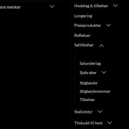
Hodelag & tilbehør
lere merker
Longering
Pleieprodukter
Reflekser
Saltilbehør
Gjorder
Salunderlag
Sjabraker
Stigbøyler
Stigbøyleremmer
Tilbehør
Stallutstyr
Tilskudd til hest