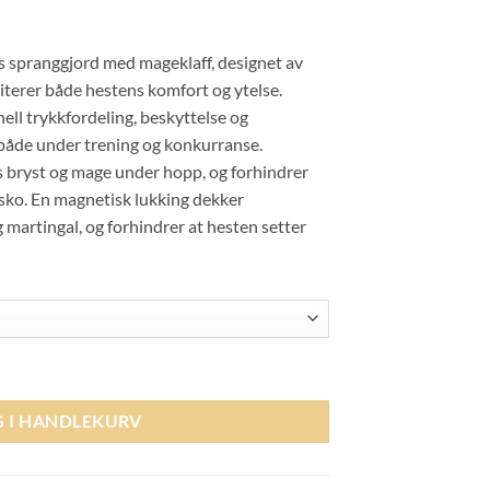
s spranggjord med mageklaff, designet av
riterer både hestens komfort og ytelse.
ell trykkfordeling, beskyttelse og
n både under trening og konkurranse.
 bryst og mage under hopp, og forhindrer
esko. En magnetisk lukking dekker
 martingal, og forhindrer at hesten setter
own antall
G I HANDLEKURV