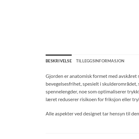
BESKRIVELSE
TILLEGGSINFORMASJON
Gjorden er anatomisk formet med avskåret sku
bevegelsesfrihet, spesielt i skulderområdet, 
spennelengder, noe som optimaliserer trykkf
læret reduserer risikoen for friksjon eller 
Alle aspekter ved designet tar hensyn til d