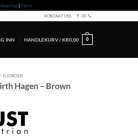
rklæring
|
Fjern
KONTAKT OSS
G INN
HANDLEKURV /
KR
0,00
0
/
GJORDER
Girth Hagen – Brown