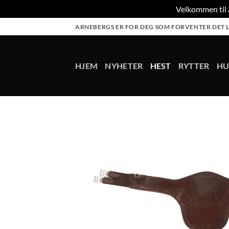
Velkommen til A
Skip
ARNEBERGS ER FOR DEG SOM FORVENTER DET L
to
content
HJEM
NYHETER
HEST
RYTTER
H