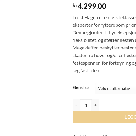
4.299,00
kr
Trust Hagen er en førsteklasse
eksperter for ryttere som prio
Denne gjorden tilbyr eksepsjon
fleksibilitet, og støtter heste
Mageklaffen beskytter hestens
skader fra hover og/eller hest
festespennen for fortøyning og
seg fast i den.
Størrelse
Trust Belly Flap Girth Hagen - Br
LEG