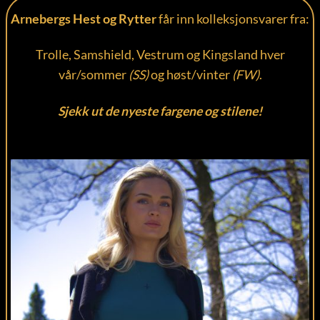
Arnebergs Hest og Rytter
får inn kolleksjonsvarer fra:
Trolle, Samshield, Vestrum og Kingsland hver
vår/sommer
(SS)
og høst/vinter
(FW)
.
Sjekk ut de nyeste fargene og stilene!