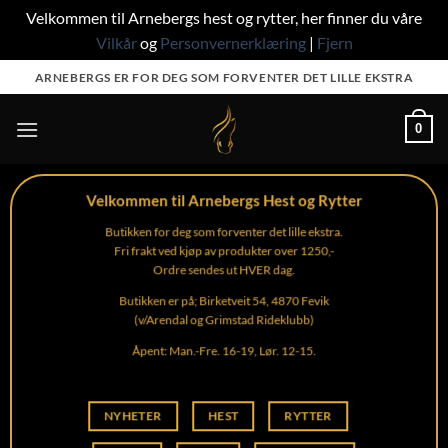
Velkommen til Arnebergs hest og rytter, her finner du våre
Vilkår
og
Personvernerklæring
|
Fjern
Skip
ARNEBERGS ER FOR DEG SOM FORVENTER DET LILLE EKSTRA
to
content
0
Velkommen til Arnebergs Hest og Rytter
Butikken for deg som forventer det lille ekstra.
Fri frakt ved kjøp av produkter over 1250,-
Ordre sendes ut HVER dag.
Butikken er på; Birketveit 54, 4870 Fevik
(v/Arendal og Grimstad Rideklubb)
Åpent: Man.-Fre. 16-19, Lør. 12-15.
NYHETER
HEST
RYTTER