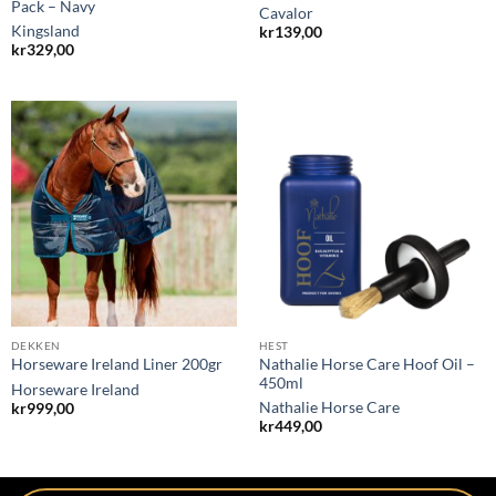
Pack – Navy
Cavalor
Kingsland
kr
139,00
kr
329,00
DEKKEN
HEST
Nathalie Horse Care Hoof Oil –
Horseware Ireland Liner 200gr
450ml
Horseware Ireland
Nathalie Horse Care
kr
999,00
kr
449,00