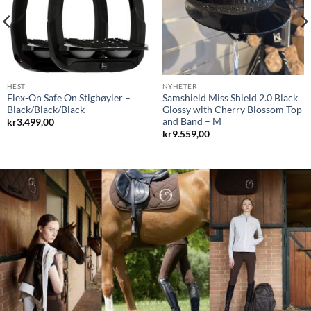
NYHETER
HEST
Samshield Miss Shield 2.0 Black
Vestrum Capville Jumping
Shadowmatt with Celestial
Saddle Pad – Beige/Black
Crystal Top and Band – M
Vestrum
kr
9.119,00
kr
1.399,00