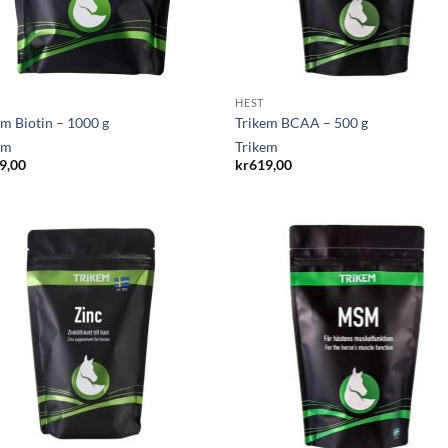
HEST
em Biotin – 1000 g
Trikem BCAA – 500 g
em
Trikem
9,00
kr
619,00