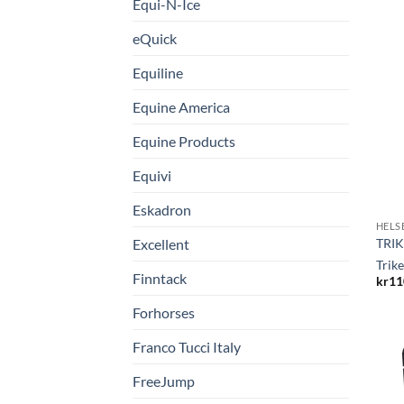
Equi-N-Ice
eQuick
Equiline
Equine America
Equine Products
Equivi
Eskadron
HELS
Excellent
TRIK
Trik
Finntack
kr
11
Forhorses
Franco Tucci Italy
FreeJump