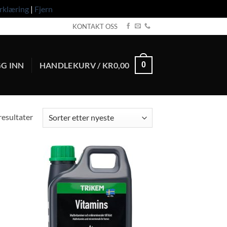
rklæring
|
Fjern
KONTAKT OSS
G INN
HANDLEKURV /
KR
0,00
0
Sortert
resultater
etter
nyeste