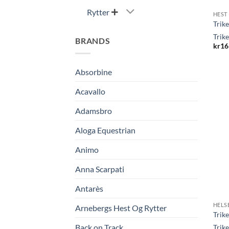
Rytter

HEST
Trik
Trik
BRANDS
kr
16
Absorbine
Acavallo
Adamsbro
Aloga Equestrian
Animo
Anna Scarpati
Antarès
HELS
Arnebergs Hest Og Rytter
Trik
Back on Track
Trik