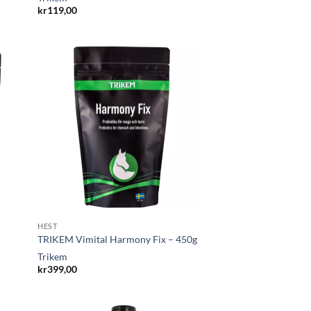
kr
119,00
HEST
TRIKEM Vimital Harmony Fix – 450g
Trikem
kr
399,00