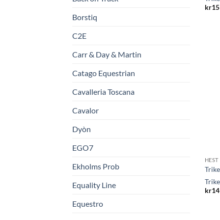
kr
15
Borstiq
C2E
Carr & Day & Martin
Catago Equestrian
Cavalleria Toscana
Cavalor
Dyòn
EGO7
HEST
Ekholms Prob
Trik
Trik
Equality Line
kr
14
Equestro