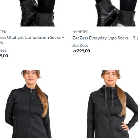
TER
NYHETER
ess Ultalight Competition Socks –
ZacZess Everyday Logo Socks – 3-
ck
ZacZess
ess
kr
299,00
9,00