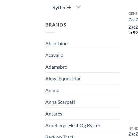
Rytter

GENS
ZacZe
BRANDS
ZacZ
kr
99
Absorbine
Acavallo
Adamsbro
Aloga Equestrian
Animo
Anna Scarpati
Antarès
Arnebergs Hest Og Rytter
NYHE
ZacZ
Back on Track