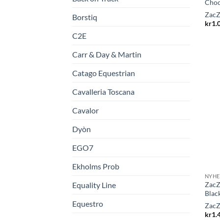
Choc
ZacZ
Borstiq
kr
1.
C2E
Carr & Day & Martin
Catago Equestrian
Cavalleria Toscana
Cavalor
Dyòn
EGO7
Ekholms Prob
NYHE
Equality Line
ZacZ
Blac
Equestro
ZacZ
kr
1.