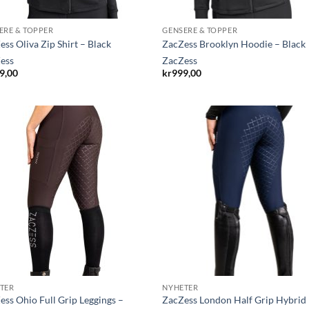
ERE & TOPPER
GENSERE & TOPPER
ss Oliva Zip Shirt – Black
ZacZess Brooklyn Hoodie – Black
ess
ZacZess
9,00
kr
999,00
TER
NYHETER
ess Ohio Full Grip Leggings –
ZacZess London Half Grip Hybrid