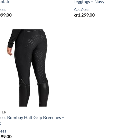
olate
Leggings – Navy
ess
ZacZess
099,00
kr
1.299,00
TER
ess Bombay Half Grip Breeches –
k
ess
499,00