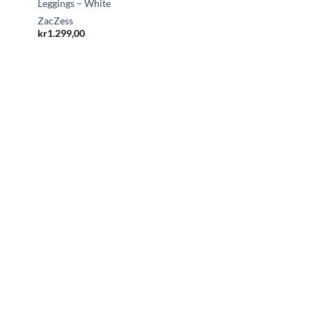
Leggings – White
ZacZess
kr
1.299,00