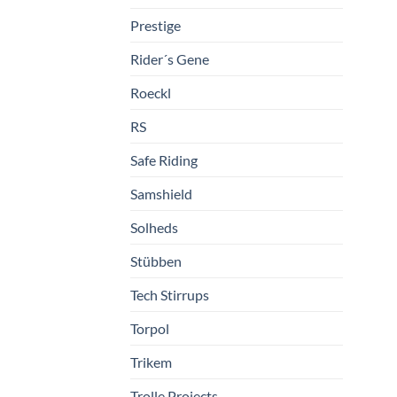
Prestige
Rider´s Gene
Roeckl
RS
Safe Riding
Samshield
Solheds
Stübben
Tech Stirrups
Torpol
Trikem
Trolle Projects