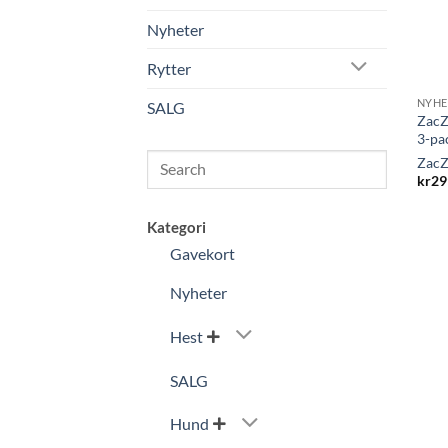
Nyheter
Rytter
NYHE
SALG
ZacZ
3-pa
Search
ZacZ
kr
29
Kategori
Gavekort
Nyheter
Hest

SALG
Hund
