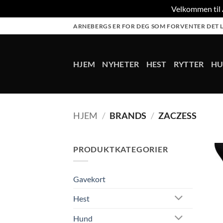
Velkommen til A
Skip
ARNEBERGS ER FOR DEG SOM FORVENTER DET L
to
content
HJEM
NYHETER
HEST
RYTTER
H
HJEM
/
BRANDS
/
ZACZESS
PRODUKTKATEGORIER
Gavekort
Hest
Hund