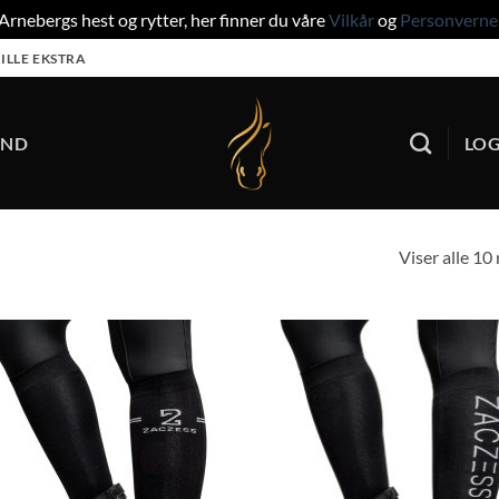
rnebergs hest og rytter, her finner du våre
Vilkår
og
Personverne
ILLE EKSTRA
UND
LOG
Viser alle 10