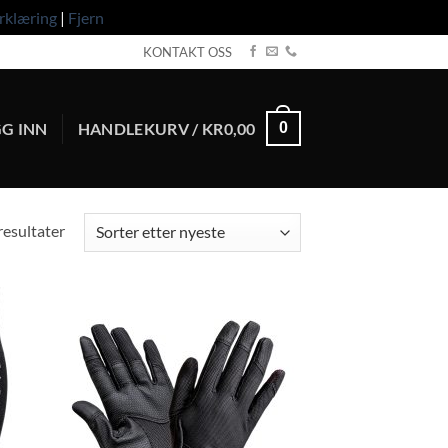
rklæring
|
Fjern
KONTAKT OSS
G INN
HANDLEKURV /
KR
0,00
0
Sortert
 resultater
etter
nyeste