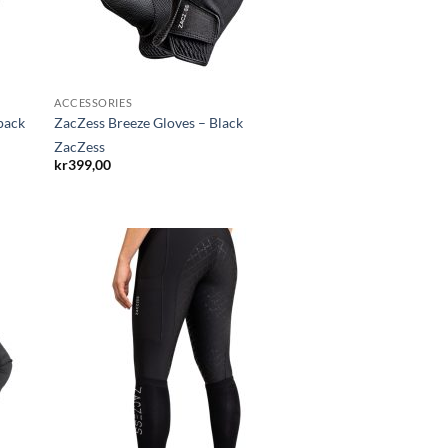
ACCESSORIES
pack
ZacZess Breeze Gloves – Black
ZacZess
kr
399,00