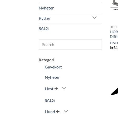
Nyheter
Rytter
HEST
SALG
HORS
Diff
Search
Hors
kr
31
Kategori
Gavekort
Nyheter
Hest

SALG
Hund
