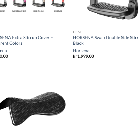
HEST
ENA Extra Stirrup Cover –
HORSENA Swap Double Side Stirr
erent Colors
Black
ena
Horsena
0,00
kr
1.999,00