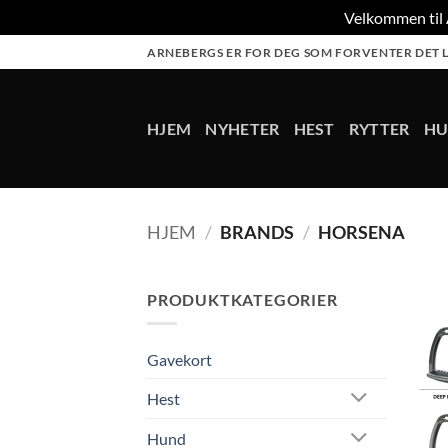
Velkommen til A
Skip
ARNEBERGS ER FOR DEG SOM FORVENTER DET L
to
content
HJEM
NYHETER
HEST
RYTTER
H
HJEM
/
BRANDS
/
HORSENA
PRODUKTKATEGORIER
Gavekort
Hest
Hund