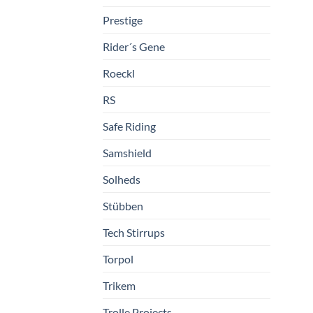
Prestige
Rider´s Gene
Roeckl
RS
Safe Riding
Samshield
Solheds
Stübben
Tech Stirrups
Torpol
Trikem
Trolle Projects