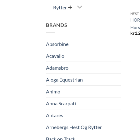
Rytter

HEST
HORS
BRANDS
Hors
kr
1.
Absorbine
Acavallo
Adamsbro
Aloga Equestrian
Animo
Anna Scarpati
Antarès
Arnebergs Hest Og Rytter
Back on Track