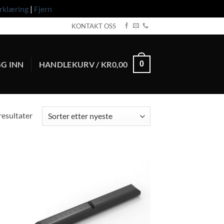
rklæring
|
Fjern
KONTAKT OSS
G INN
HANDLEKURV /
KR
0,00
0
Sortert
 resultater
etter
nyeste