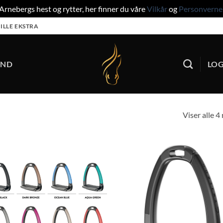
rnebergs hest og rytter, her finner du våre
Vilkår
og
Personverne
ILLE EKSTRA
UND
LOG
Viser alle 4