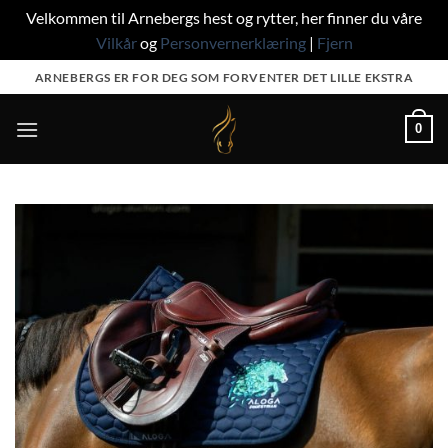
Velkommen til Arnebergs hest og rytter, her finner du våre
Vilkår
og
Personvernerklæring
|
Fjern
Skip
ARNEBERGS ER FOR DEG SOM FORVENTER DET LILLE EKSTRA
to
content
0