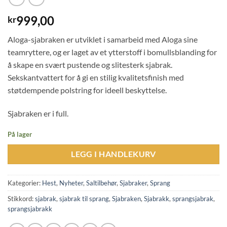
999,00
kr
Aloga-sjabraken er utviklet i samarbeid med Aloga sine
teamryttere, og er laget av et ytterstoff i bomullsblanding for
å skape en svært pustende og slitesterk sjabrak.
Sekskantvattert for å gi en stilig kvalitetsfinish med
støtdempende polstring for ideell beskyttelse.
Sjabraken er i full.
På lager
LEGG I HANDLEKURV
Kategorier:
Hest
,
Nyheter
,
Saltilbehør
,
Sjabraker
,
Sprang
Stikkord:
sjabrak
,
sjabrak til sprang
,
Sjabraken
,
Sjabrakk
,
sprangsjabrak
,
sprangsjabrakk