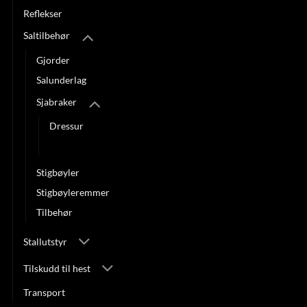
Reflekser
Saltilbehør
Gjorder
Salunderlag
Sjabraker
Dressur
Sprang
Stigbøyler
Stigbøyleremmer
Tilbehør
Stallutstyr
Tilskudd til hest
Transport