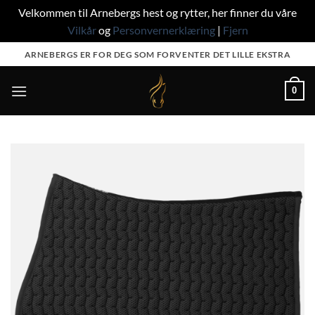
Velkommen til Arnebergs hest og rytter, her finner du våre
Vilkår
og
Personvernerklæring
|
Fjern
Skip
ARNEBERGS ER FOR DEG SOM FORVENTER DET LILLE EKSTRA
to
content
0