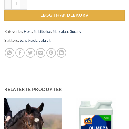
ANIMO Wollace 24S Jumping Saddle Pad - Black antall
LEGG I HANDLEKURV
Kategorier:
Hest
,
Saltilbehør
,
Sjabraker
,
Sprang
Stikkord:
Schabrack
,
sjabrak
RELATERTE PRODUKTER