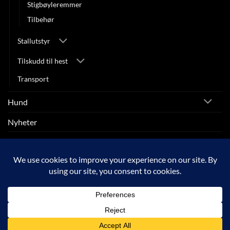
Stigbøyleremmer
Tilbehør
Stallutstyr
Tilskudd til hest
Transport
Hund
Nyheter
Rytter
SALG
Visa
MasterCard
Klarna
Apple
Google
Vipps
Pay
Pay
Copyright 2026 © ARNEBERG HEST OG RYTTER |