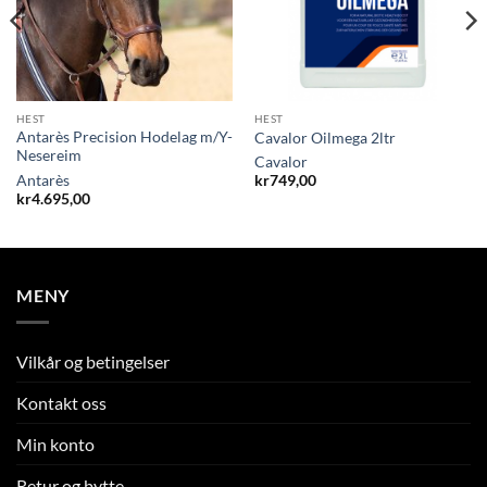
HEST
HEST
Antarès Precision Hodelag m/Y-
Cavalor Oilmega 2ltr
Nesereim
Cavalor
Antarès
kr
749,00
kr
4.695,00
MENY
Vilkår og betingelser
Kontakt oss
Min konto
Retur og bytte