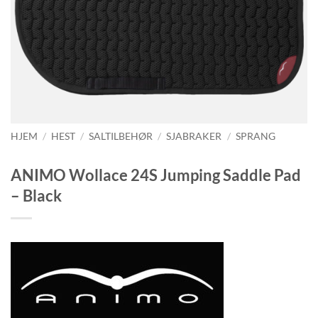
HJEM
/
HEST
/
SALTILBEHØR
/
SJABRAKER
/
SPRANG
ANIMO Wollace 24S Jumping Saddle Pad
– Black