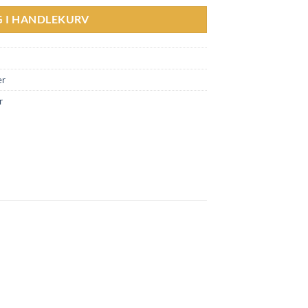
G I HANDLEKURV
er
r