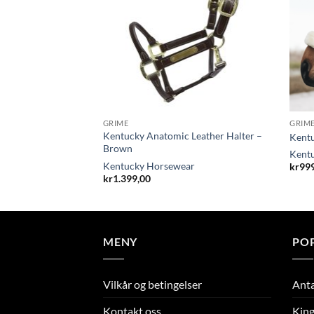
GRIME
GRIM
Kentucky Anatomic Leather Halter –
Arnica Gel 400gr
Kentu
Brown
Kent
Kentucky Horsewear
kr
99
kr
1.399,00
MENY
PO
Vilkår og betingelser
Ant
Kontakt oss
King