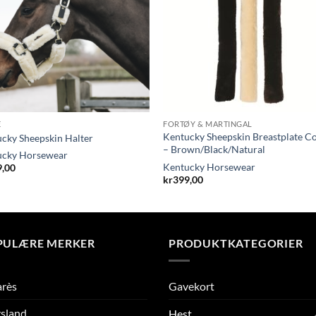
E
FORTØY & MARTINGAL
Kentucky Sheepskin Breastplate C
cky Sheepskin Halter
– Brown/Black/Natural
ucky Horsewear
Kentucky Horsewear
9,00
kr
399,00
PULÆRE MERKER
PRODUKTKATEGORIER
arès
Gavekort
sland
Hest