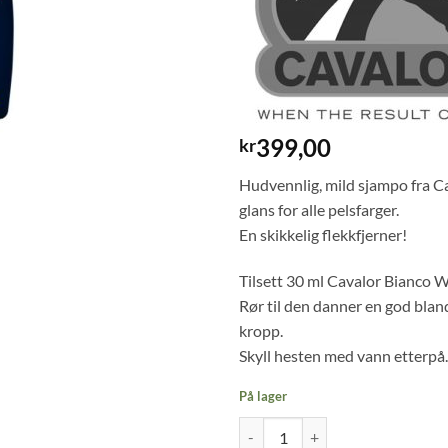
399,00
kr
Hudvennlig, mild sjampo fra Ca
glans for alle pelsfarger.
En skikkelig flekkfjerner!
Tilsett 30 ml Cavalor Bianco W
Rør til den danner en god bla
kropp.
Skyll hesten med vann etterpå.
På lager
Cavalor Bianco Wash 500ml antal