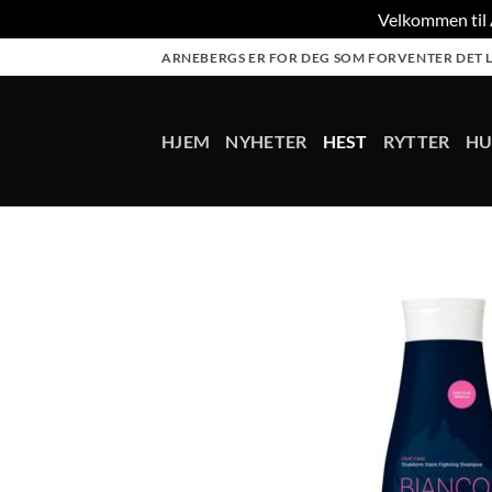
Velkommen til A
Skip
ARNEBERGS ER FOR DEG SOM FORVENTER DET L
to
content
HJEM
NYHETER
HEST
RYTTER
H