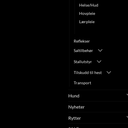
Helse/Hud
Hovpleie
Lærpleie
Pels
Reflekser
Saltilbehør
Stallutstyr
Tilskudd til hest
Transport
Hund
Nyheter
Rytter