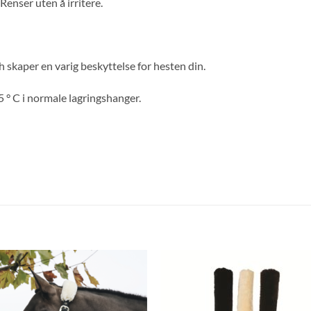
Renser uten å irritere.
 skaper en varig beskyttelse for hesten din.
25 ° C i normale lagringshanger.