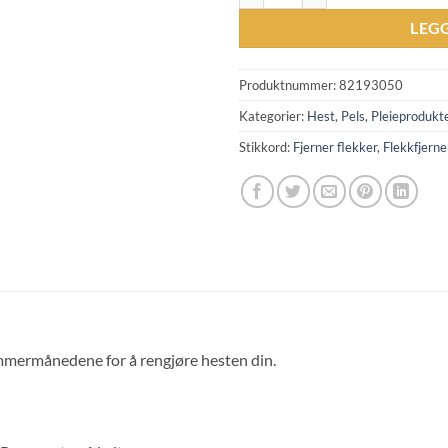
LEG
Produktnummer:
82193050
Kategorier:
Hest
,
Pels
,
Pleieprodukt
Stikkord:
Fjerner flekker
,
Flekkfjerne
mmermånedene for å rengjøre hesten din.