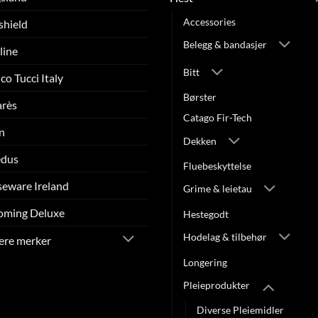
Accessories
shield
Belegg & bandasjer
line
Bitt
co Tucci Italy
Børster
arès
Catago Fir-Tech
n
Dekken
edus
Fluebeskyttelse
eware Ireland
Grime & leietau
oming Deluxe
Hestegodt
Hodelag & tilbehør
lere merker
Longering
Pleieprodukter
Diverse Pleiemidler