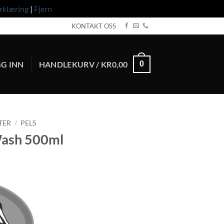
rklæring
|
Fjern
KONTAKT OSS
G INN
HANDLEKURV /
KR
0,00
0
TER
/
PELS
Wash 500ml