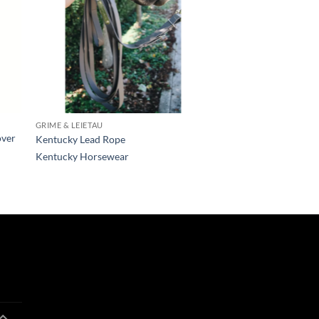
GRIME & LEIETAU
over
Kentucky Lead Rope
Kentucky Horsewear