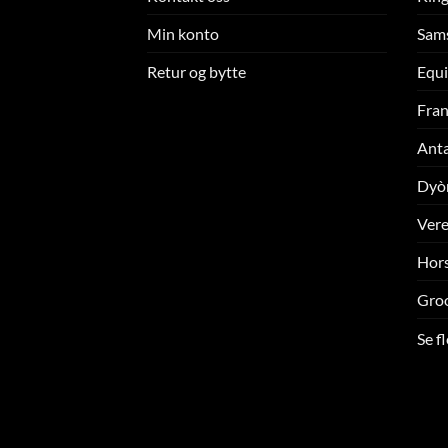
Min konto
Sam
Retur og bytte
Equi
Fran
Ant
Dyò
Ver
Hors
Gro
Se f