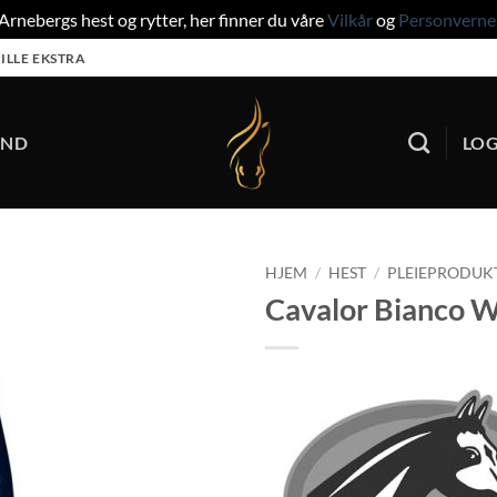
rnebergs hest og rytter, her finner du våre
Vilkår
og
Personverne
ILLE EKSTRA
UND
LOG
HJEM
/
HEST
/
PLEIEPRODUK
Cavalor Bianco 