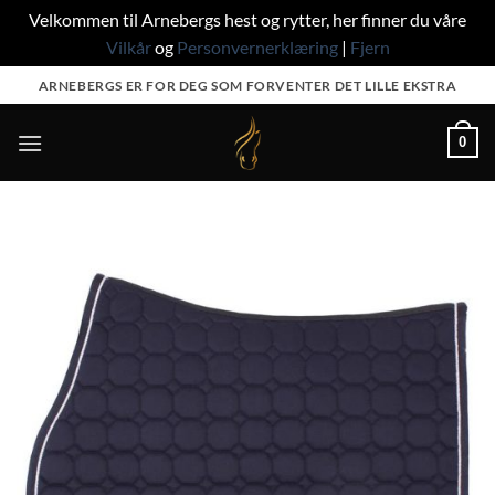
Velkommen til Arnebergs hest og rytter, her finner du våre
Vilkår
og
Personvernerklæring
|
Fjern
Skip
ARNEBERGS ER FOR DEG SOM FORVENTER DET LILLE EKSTRA
to
content
0