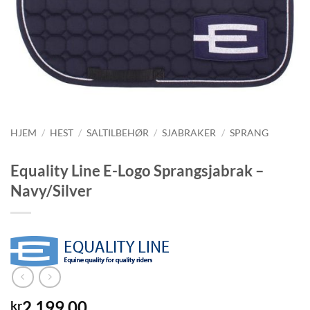
HJEM
/
HEST
/
SALTILBEHØR
/
SJABRAKER
/
SPRANG
Equality Line E-Logo Sprangsjabrak –
Navy/Silver
2.199,00
kr