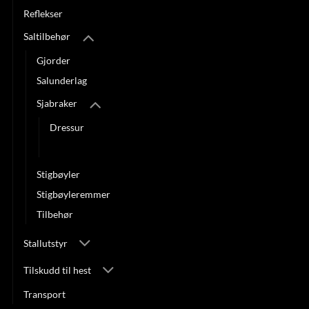
Reflekser
Saltilbehør
Gjorder
Salunderlag
Sjabraker
Dressur
Sprang
Stigbøyler
Stigbøyleremmer
Tilbehør
Stallutstyr
Tilskudd til hest
Transport