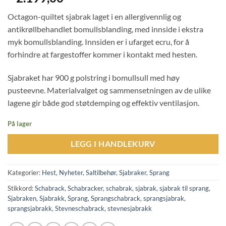
Octagon-quiltet sjabrak laget i en allergivennlig og
antikrøllbehandlet bomullsblanding, med innside i ekstra
myk bomullsblanding. Innsiden er i ufarget ecru, for å
forhindre at fargestoffer kommer i kontakt med hesten.
Sjabraket har 900 g polstring i bomullsull med høy
pusteevne. Materialvalget og sammensetningen av de ulike
lagene gir både god støtdemping og effektiv ventilasjon.
På lager
LEGG I HANDLEKURV
Kategorier:
Hest
,
Nyheter
,
Saltilbehør
,
Sjabraker
,
Sprang
Stikkord:
Schabrack
,
Schabracker
,
schabrak
,
sjabrak
,
sjabrak til sprang
,
Sjabraken
,
Sjabrakk
,
Sprang
,
Sprangschabrack
,
sprangsjabrak
,
sprangsjabrakk
,
Stevneschabrack
,
stevnesjabrakk