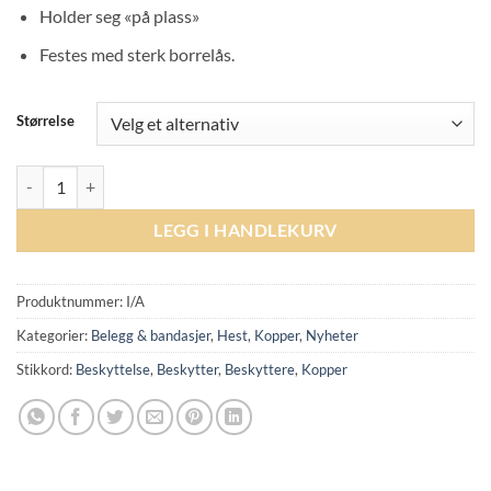
Holder seg «på plass»
Festes med sterk borrelås.
Størrelse
Veredus Safety Bell - Brown antall
LEGG I HANDLEKURV
Produktnummer:
I/A
Kategorier:
Belegg & bandasjer
,
Hest
,
Kopper
,
Nyheter
Stikkord:
Beskyttelse
,
Beskytter
,
Beskyttere
,
Kopper