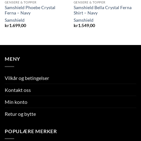
GENSERE & TOPPER
GENSERE & TOPPER
Samshield Phoebe Crystal
Samshield Bella Crystal Ferna
Ferna – Navy
Shirt – Navy
Samshield
Samshield
kr
1.699,00
kr
1.549,00
MENY
Vilkår og betingelser
Kontakt oss
Min konto
Retur og bytte
POPULÆRE MERKER