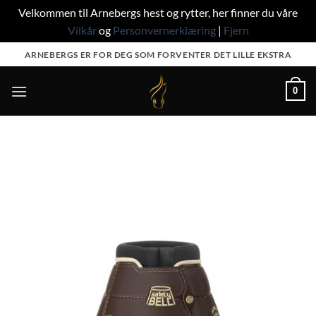
Velkommen til Arnebergs hest og rytter, her finner du våre
Vilkår
og
Personvernerklæring
|
Fjern
Skip
ARNEBERGS ER FOR DEG SOM FORVENTER DET LILLE EKSTRA
to
content
0