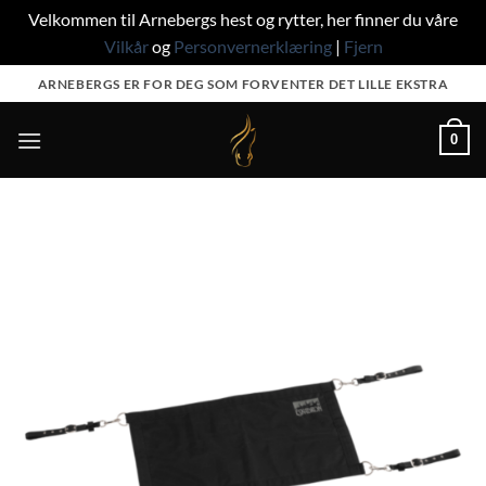
Velkommen til Arnebergs hest og rytter, her finner du våre
Vilkår
og
Personvernerklæring
|
Fjern
Skip
ARNEBERGS ER FOR DEG SOM FORVENTER DET LILLE EKSTRA
to
content
0