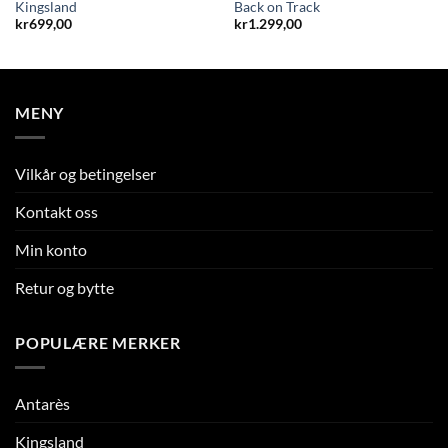
Kingsland
Back on Track
kr
699,00
kr
1.299,00
MENY
Vilkår og betingelser
Kontakt oss
Min konto
Retur og bytte
POPULÆRE MERKER
Antarès
Kingsland