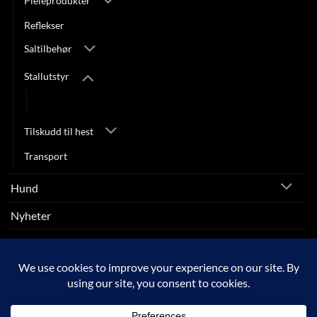
Pleieprodukter
Reflekser
Saltilbehør
Stallutstyr
Diverse Stallutstyr
Tilskudd til hest
Transport
Hund
Nyheter
Rytter
SALG