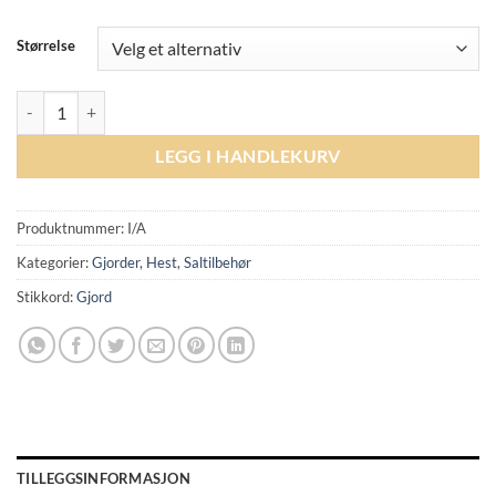
Størrelse
Kentucky Anatomic Girth - Brown antall
LEGG I HANDLEKURV
Produktnummer:
I/A
Kategorier:
Gjorder
,
Hest
,
Saltilbehør
Stikkord:
Gjord
TILLEGGSINFORMASJON