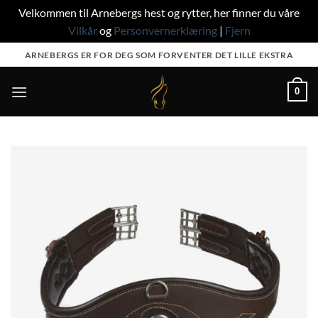
Velkommen til Arnebergs hest og rytter, her finner du våre
Vilkår
og
Personvernerklæring
|
Fjern
Skip
ARNEBERGS ER FOR DEG SOM FORVENTER DET LILLE EKSTRA
to
content
0