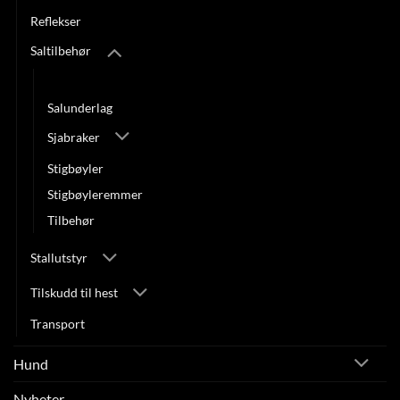
Reflekser
Saltilbehør
Gjorder
Salunderlag
Sjabraker
Stigbøyler
Stigbøyleremmer
Tilbehør
Stallutstyr
Tilskudd til hest
Transport
Hund
Nyheter