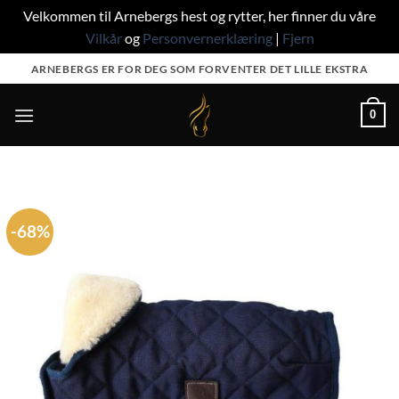
Velkommen til Arnebergs hest og rytter, her finner du våre
Vilkår
og
Personvernerklæring
|
Fjern
Skip
ARNEBERGS ER FOR DEG SOM FORVENTER DET LILLE EKSTRA
to
content
0
-68%