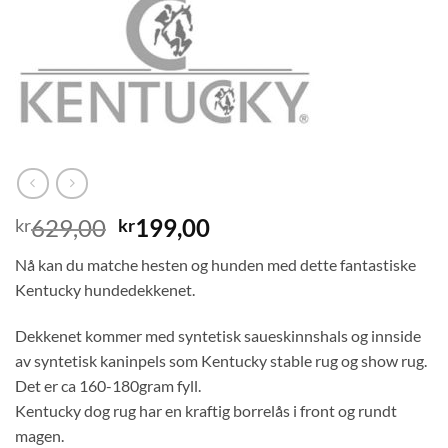
Opprinnelig
Nåværende
629,00
199,00
kr
kr
pris
pris
Nå kan du matche hesten og hunden med dette fantastiske
var:
er:
Kentucky hundedekkenet.
kr629,00.
kr199,00.
Dekkenet kommer med syntetisk saueskinnshals og innside
av syntetisk kaninpels som Kentucky stable rug og show rug.
Det er ca 160-180gram fyll.
Kentucky dog rug har en kraftig borrelås i front og rundt
magen.