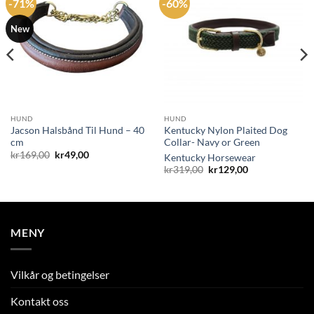
-71%
-60%
New
HUND
HUND
Jacson Halsbånd Til Hund – 40
Kentucky Nylon Plaited Dog
cm
Collar- Navy or Green
Opprinnelig
Nåværende
kr
169,00
kr
49,00
Kentucky Horsewear
pris
pris
Opprinnelig
Nåværende
kr
319,00
kr
129,00
var:
er:
pris
pris
kr169,00.
kr49,00.
var:
er:
kr319,00.
kr129,00.
MENY
Vilkår og betingelser
Kontakt oss