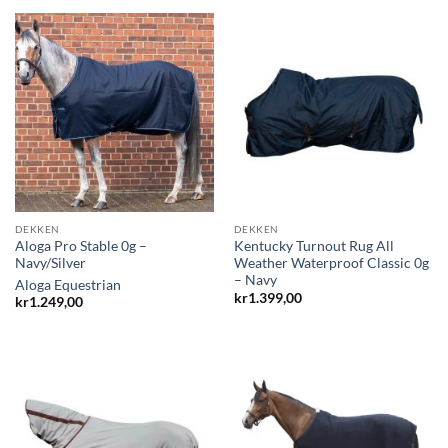
DEKKEN
DEKKEN
Aloga Pro Stable 0g –
Kentucky Turnout Rug All
Navy/Silver
Weather Waterproof Classic 0g
– Navy
Aloga Equestrian
kr
1.399,00
kr
1.249,00