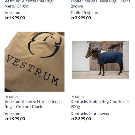
Vestrum Vicenza Pile Rug –
Trolle Sherpa Fleece Rug – Terra
Nero/ Grigio
Brown
Vestrum
Trolle Projects
kr
1.999,00
kr
3.999,00
DEKKEN
DEKKEN
Vestrum Vicenza Horse Fleece
Kentucky Stable Rug Comfort –
Rug – Corton/ Black
200g
Vestrum
Kentucky Horsewear
kr
1.999,00
kr
2.399,00