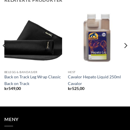
BELEGG & BANDASJER
HEST
Back on Track Leg Wrap Classic
Cavalor Hepato Liquid 250ml
Back on Track
Cavalor
kr
549,00
kr
525,00
MENY