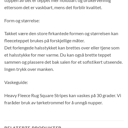
toppen av det er teppet mer holdbart og brukervennlig
ettersom det er vaskbart, mens det forblir kvalitet.
Form og størrelse:
Takket være den store firkantede formen og størrelsen kan
fleeceteppet brukes på forskjellige måter.
Det forlengede halsstykket kan brettes over eller tjene som
et halsstykke for mer varme. Du kan også brette teppet
sammen og plassere det bak salen for et sofistikert utseende.
Ingen trykk over manken.
Vaskeguide:
Heavy Fleece Rug Square Stripes kan vaskes på 30 grader. Vi
fraråder bruk av tørketrommel for å unngå nupper.
RELATERTE PRODUKTER