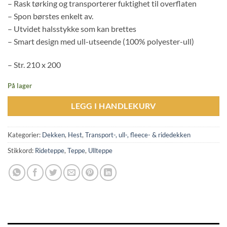
– Rask tørking og transporterer fuktighet til overflaten
– Spon børstes enkelt av.
– Utvidet halsstykke som kan brettes
– Smart design med ull-utseende (100% polyester-ull)
– Str. 210 x 200
På lager
LEGG I HANDLEKURV
Kategorier:
Dekken
,
Hest
,
Transport-, ull-, fleece- & ridedekken
Stikkord:
Rideteppe
,
Teppe
,
Ullteppe