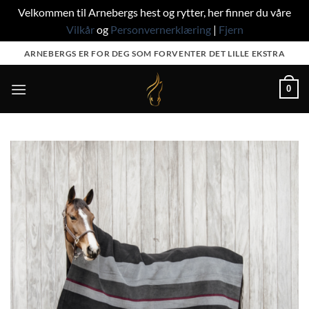
Velkommen til Arnebergs hest og rytter, her finner du våre
Vilkår
og
Personvernerklæring
|
Fjern
Skip
ARNEBERGS ER FOR DEG SOM FORVENTER DET LILLE EKSTRA
to
content
0