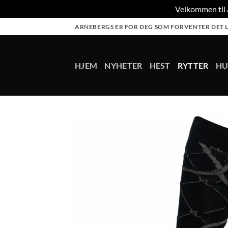
Velkommen til A
Skip
ARNEBERGS ER FOR DEG SOM FORVENTER DET L
to
content
HJEM
NYHETER
HEST
RYTTER
H