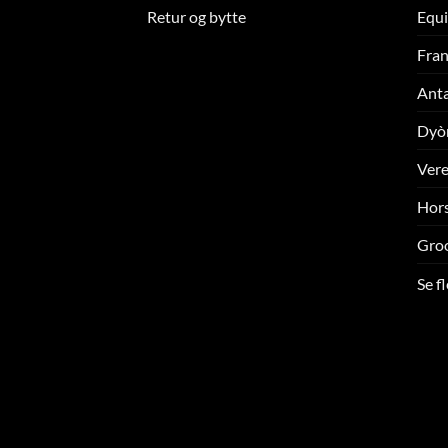
Retur og bytte
Equi
Fran
Ant
Dyò
Ver
Hors
Gro
Se f