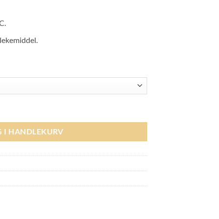
C.
blekemiddel.
k - Navy antall
G I HANDLEKURV