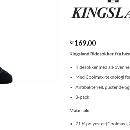
169,00
kr
Kingsland Ridesokker fra høs
Ridesokker med all-over he
Med Coolmax-teknologi for e
Antibakteriell, pustende og
3-pack
Materiale
71 % polyester (Coolmax), 2