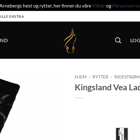
rnebergs hest og rytter, her finner du våre
Vilkår
og
Personverne
ILLE EKSTRA
UND
LOG
HJEM
/
RYTTER
/
RIDESTRØM
Kingsland Vea La