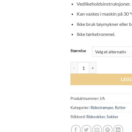
Vedlikeholdsinstruksjoner.
Kan vaskes i maskin på 30 °
Ikke bruk tøymykner eller 
Ikke tørketrommel.
Størrelse
Kingsland Vea Ladies Coolmax Soc
LEG
Produktnummer:
I/A
Kategorier:
Ridestrømper
,
Rytter
Stikkord:
Ridesokker
,
Sokker