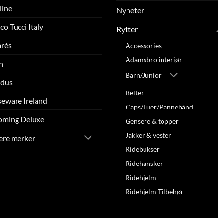
line
Nyheter
co Tucci Italy
Rytter
arès
Accessories
Adamsbro interiør
n
Barn/Junior
edus
Belter
eware Ireland
Caps/Luer/Pannebånd
oming Deluxe
Gensere & topper
Jakker & vester
lere merker
Ridebukser
Ridehansker
Ridehjelm
Ridehjelm Tilbehør
Ridestrømper