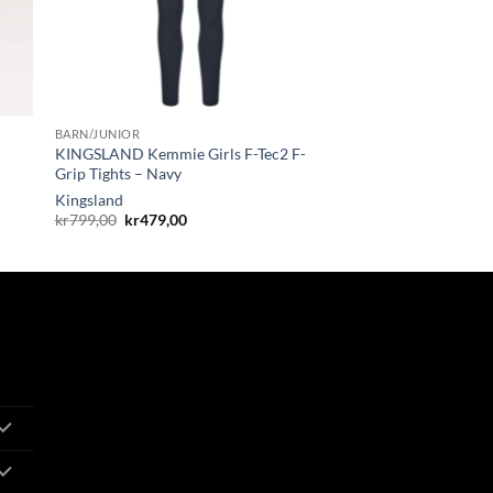
BARN/JUNIOR
KINGSLAND Kemmie Girls F-Tec2 F-
Grip Tights – Navy
Kingsland
Opprinnelig
Nåværende
kr
799,00
kr
479,00
pris
pris
var:
er:
kr799,00.
kr479,00.