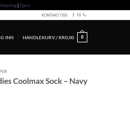
rklæring
|
Fjern
KONTAKT OSS
G INN
HANDLEKURV /
KR
0,00
0
PER
dies Coolmax Sock – Navy