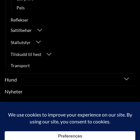
Pels
Reflekser
Saltilbehør
Stallutstyr
Tilskudd til hest
Transport
Hund
Nyheter
Rytter
SALG
Visa
MasterCard
Klarna
Apple
Google
Vipps