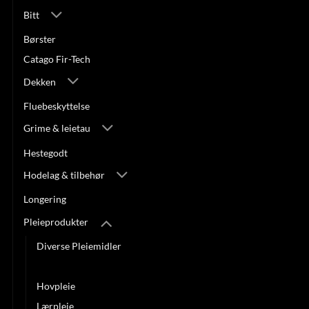
Bitt
Børster
Catago Fir-Tech
Dekken
Fluebeskyttelse
Grime & leietau
Hestegodt
Hodelag & tilbehør
Longering
Pleieprodukter
Diverse Pleiemidler
Helse/Hud
Hovpleie
Lærpleie