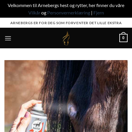
Velkommen til Arnebergs hest og rytter, her finner du våre
Vilkår
og
Personvernerklæring
|
Fjern
Skip
ARNEBERGS ER FOR DEG SOM FORVENTER DET LILLE EKSTRA
to
content
0