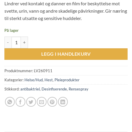
Lindrer ved kontakt og danner en film for beskyttelse mot
svette, urin, vann og andre skadelige påvirkninger. Gir næring
til sterkt utsatte og sensitive huddeler.
På lager
LEOVET First Aid Zinc Oxide Spray - 200ml antall
LEGG I HANDLEKURV
Produktnummer:
LV260911
Kategorier:
Helse/Hud
,
Hest
,
Pleieprodukter
Stikkord:
antibaktriel
,
Desinfiserende
,
Rensespray