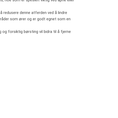
s, noe som er spesielt viktig ved åpne eller
il å redusere denne atferden ved å lindre
mråder som ører og er godt egnet som en
 forsiktig børsting vil bidra til å fjerne