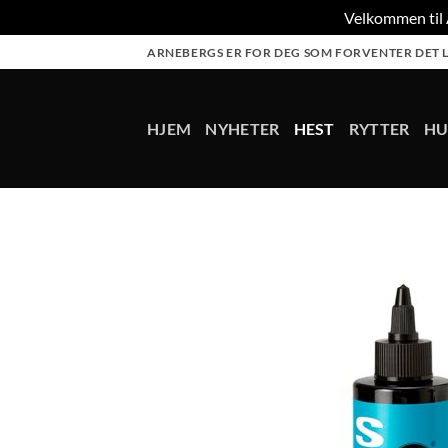
Velkommen til A
Skip
ARNEBERGS ER FOR DEG SOM FORVENTER DET L
to
content
HJEM
NYHETER
HEST
RYTTER
H