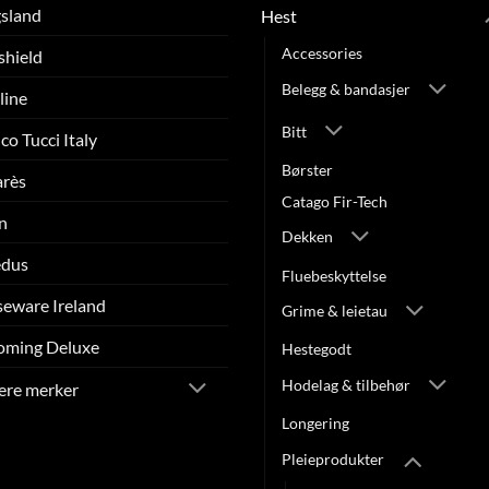
sland
Hest
Accessories
shield
Belegg & bandasjer
line
Bitt
co Tucci Italy
Børster
arès
Catago Fir-Tech
n
Dekken
edus
Fluebeskyttelse
eware Ireland
Grime & leietau
oming Deluxe
Hestegodt
Hodelag & tilbehør
lere merker
Longering
Pleieprodukter