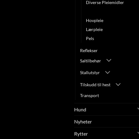
Diverse Pleiemidler
Helse/Hud
Hovpleie
Lærpleie
Pels
Reflekser
Saltilbehør
Stallutstyr
Tilskudd til hest
Transport
Hund
Nyheter
Rytter