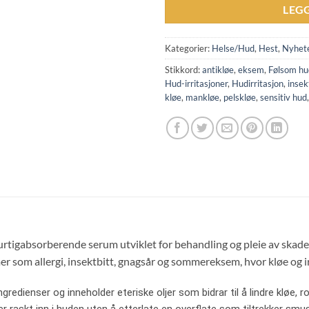
LEG
Kategorier:
Helse/Hud
,
Hest
,
Nyhet
Stikkord:
antikløe
,
eksem
,
Følsom hu
Hud-irritasjoner
,
Hudirritasjon
,
insek
kløe
,
mankløe
,
pelskløe
,
sensitiv hud
urtigabsorberende serum utviklet for behandling og pleie av skadet,
 som allergi, insektbitt, gnagsår og sommereksem, hvor kløe og irri
redienser og inneholder eteriske oljer som bidrar til å lindre kløe,