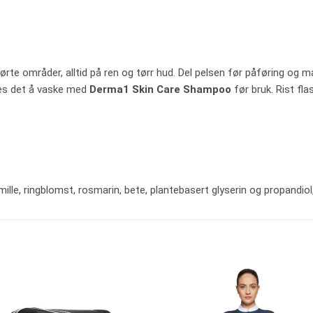
rørte områder, alltid på ren og tørr hud. Del pelsen før påføring og
les det å vaske med
Derma1 Skin Care Shampoo
før bruk. Rist fla
mille, ringblomst, rosmarin, bete, plantebasert glyserin og propandi