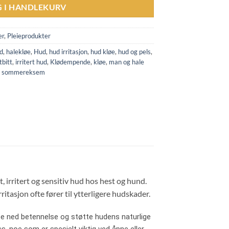
G I HANDLEKURV
er
,
Pleieprodukter
d
,
halekløe
,
Hud
,
hud irritasjon
,
hud kløe
,
hud og pels
,
tbitt
,
irritert hud
,
Klødempende
,
kløe
,
man og hale
,
sommereksem
 irritert og sensitiv hud hos hest og hund.
tasjon ofte fører til ytterligere hudskader.
 roe ned betennelse og støtte hudens naturlige