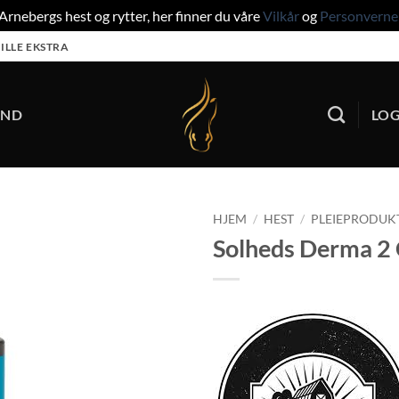
rnebergs hest og rytter, her finner du våre
Vilkår
og
Personverne
ILLE EKSTRA
UND
LOG
HJEM
/
HEST
/
PLEIEPRODUK
Solheds Derma 2 