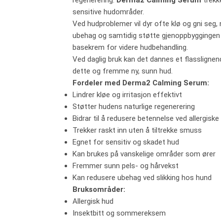
regenerering.
Derma2 Calming Serum
trekk
sensitive hudområder.
Ved hudproblemer vil dyr ofte klø og gni seg, 
ubehag og samtidig støtte gjenoppbyggingen
basekrem for videre hudbehandling.
Ved daglig bruk kan det dannes et flasslignend
dette og fremme ny, sunn hud.
Fordeler med Derma2 Calming Serum:
Lindrer kløe og irritasjon effektivt
Støtter hudens naturlige regenerering
Bidrar til å redusere betennelse ved allergiske
Trekker raskt inn uten å tiltrekke smuss
Egnet for sensitiv og skadet hud
Kan brukes på vanskelige områder som ører
Fremmer sunn pels- og hårvekst
Kan redusere ubehag ved slikking hos hund
Bruksområder:
Allergisk hud
Insektbitt og sommereksem