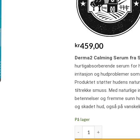
459,00
kr
Derma2 Calming Serum fra 
hurtigabsorberende serum for hes
irritasjon og hudproblemer som
Produktet støtter hudens naturl
tiltrekke smuss. Med naturlige i
betennelser og fremme sunn hud 
og skadet hud, også på vanskeli
På lager
Solheds Derma 2 Calming Serum - 