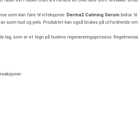
er raskt inn i huden uten å etterlate en overflate som tiltrekker smus
noe som kan føre til infeksjoner.
Derma2 Calming Serum
bidrar t
 av sunn hud og pels. Produktet kan også brukes på utfordrende o
e lag, som er et tegn på hudens regenereringsprosess. Regelmessig og
 reaksjoner