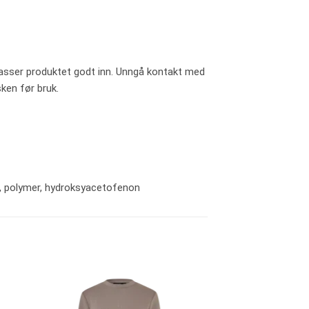
 masser produktet godt inn. Unngå kontakt med
sken før bruk.
ol, polymer, hydroksyaceto­fenon