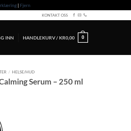
rklæring
|
Fjern
KONTAKT OSS
G INN
HANDLEKURV /
KR
0,00
0
TER
/
HELSE/HUD
Calming Serum – 250 ml