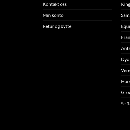
Kontakt oss
King
Min konto
Sam
Retur og bytte
Equi
Fran
Ant
Dyò
Ver
Hors
Gro
Se f