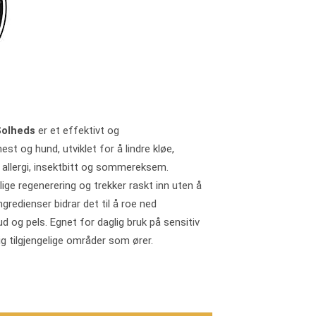
Solheds
er et effektivt og
t og hund, utviklet for å lindre kløe,
 allergi, insektbitt og sommereksem.
ige regenerering og trekker raskt inn uten å
ngredienser bidrar det til å roe ned
og pels. Egnet for daglig bruk på sensitiv
g tilgjengelige områder som ører.
250 ml antall