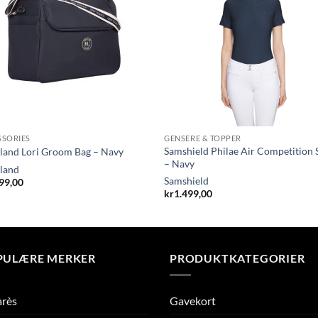
SSORIES
GENSERE & TOPPER
Samshield Philae Air Competition 
land Lori Groom Bag – Navy
– Navy
land
Samshield
99,00
kr
1.499,00
PULÆRE MERKER
PRODUKTKATEGORIER
arès
Gavekort