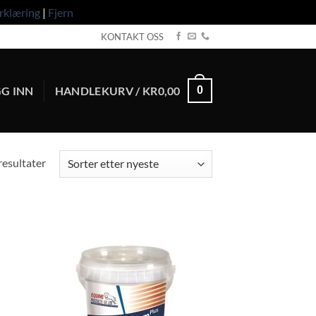
rklæring
|
Fjern
KONTAKT OSS
G INN
HANDLEKURV /
KR
0,00
0
Sortert
 resultater
etter
nyeste