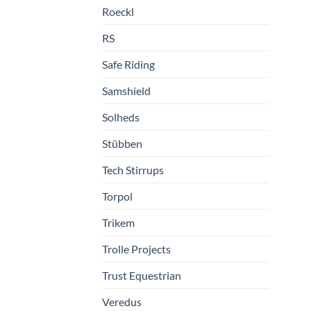
Roeckl
RS
Safe Riding
Samshield
Solheds
Stübben
Tech Stirrups
Torpol
Trikem
Trolle Projects
Trust Equestrian
Veredus