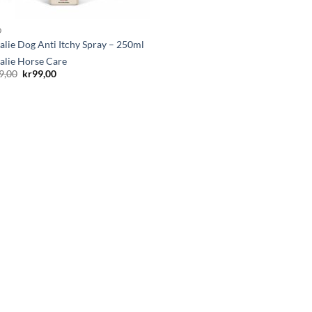
D
alie Dog Anti Itchy Spray – 250ml
alie Horse Care
Opprinnelig
Nåværende
9,00
kr
99,00
pris
pris
var:
er:
kr329,00.
kr99,00.