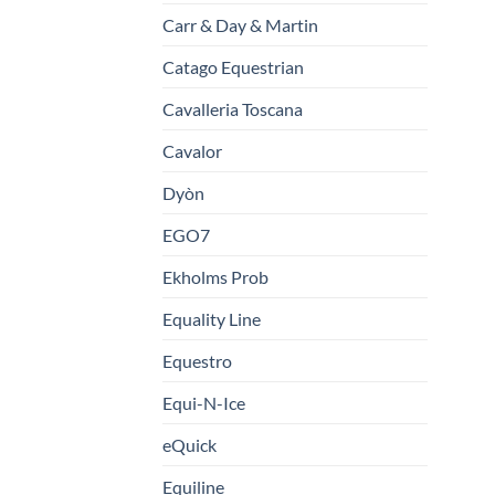
Carr & Day & Martin
Catago Equestrian
Cavalleria Toscana
Cavalor
Dyòn
EGO7
Ekholms Prob
Equality Line
Equestro
Equi-N-Ice
eQuick
Equiline