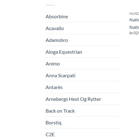
HUN
Absorbine
Nath
Nath
Acavallo
kr
32
Adamsbro
Aloga Equestrian
Animo
Anna Scarpati
Antarès
Arnebergs Hest Og Rytter
Back on Track
Borstiq
C2E