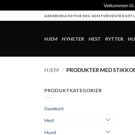
Velkommen til A
Skip
ARNEBERGS ER FOR DEG SOM FORVENTER DET L
to
content
HJEM
NYHETER
HEST
RYTTER
H
HJEM
/
PRODUKTER MED STIKKO
PRODUKTKATEGORIER
Gavekort
Hest
Hund