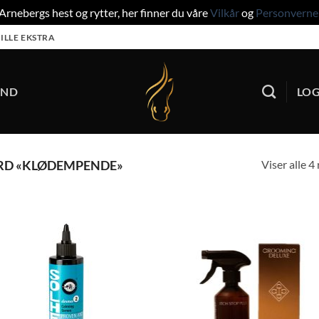
rnebergs hest og rytter, her finner du våre
Vilkår
og
Personverne
ILLE EKSTRA
UND
LOG
Viser alle 4
RD «KLØDEMPENDE»