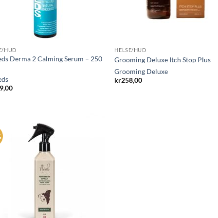
E/HUD
HELSE/HUD
eds Derma 2 Calming Serum – 250
Grooming Deluxe Itch Stop Plus
Grooming Deluxe
eds
kr
258,00
9,00
%