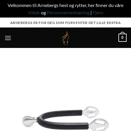
Velkommen til Arnebergs hest og rytter, her finner du våre
Vilkår
og
Personvernerklæring
|
Fjern
Skip
ARNEBERGS ER FOR DEG SOM FORVENTER DET LILLE EKSTRA
to
content
0