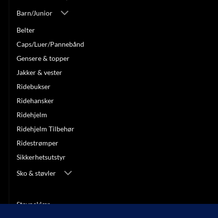
Barn/Junior
Belter
Caps/Luer/Pannebånd
Gensere & topper
Jakker & vester
Ridebukser
Ridehansker
Ridehjelm
Ridehjelm Tilbehør
Ridestrømper
Sikkerhetsutstyr
Sko & støvler
Sporer & pisk
Stevneklær