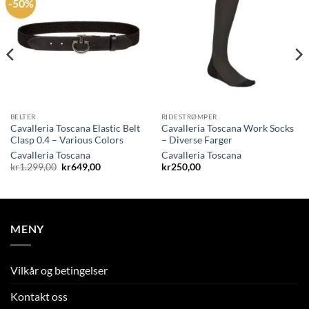
-50%
BELTER
RIDESTRØMPER
Cavalleria Toscana Elastic Belt
Cavalleria Toscana Work Socks
Clasp 0.4 – Various Colors
– Diverse Farger
Cavalleria Toscana
Cavalleria Toscana
Opprinnelig
Nåværende
kr
1.299,00
kr
649,00
kr
250,00
pris
pris
var:
er:
kr1.299,00.
kr649,00.
MENY
Vilkår og betingelser
Kontakt oss