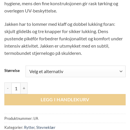
hygiene, mens den fine konstruksjonen gir rask tørking og
overlegen UV-beskyttelse.
Jakken har to lommer med klaff og dobbel lukking foran:
skjult glidelås og tre knapper for sikker lukking. Dens
pustende pikéfôr forbedrer funksjonalitet og komfort under
intensiv aktivitet. Jakken er utsmykket med en subtil,
termobundet stjernelogo på skulderen.
Størrelse
TROLLE Tech Class Riding Jacket - Black antall
LEGG I HANDLEKURV
Produktnummer:
I/A
Kategorier:
Rytter
,
Stevneklær