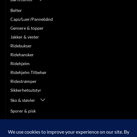
Belter
Caps/Luer/Pannebånd
Gensere & topper
Jakker & vester
Ridebukser
Ridehansker
Ridehjelm
Ridehjelm Tilbehør
Ridestrømper
Sikkerhetsutstyr
Sko & støvler
Sporer & pisk
Stevneklær
SALG