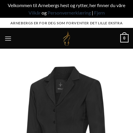
Velkommen til Arnebergs hest og rytter, her finner du våre
Vilkår
og
Personvernerklæring
|
Fjern
Skip
ARNEBERGS ER FOR DEG SOM FORVENTER DET LILLE EKSTRA
to
content
0