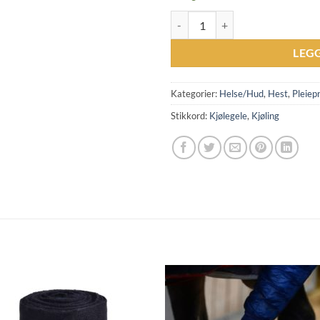
Veredus Ice Gel 500ml antall
LEG
Kategorier:
Helse/Hud
,
Hest
,
Pleiep
Stikkord:
Kjølegele
,
Kjøling