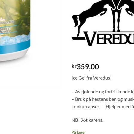
359,00
kr
Ice Gel fra Veredus!
– Avkjølende og forfriskende k
– Bruk på hestens ben og muskle
konkurranser. — Hjelper med å
NB! 96t karens.
På lager