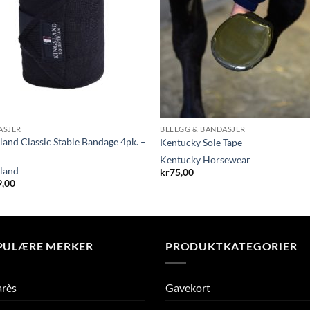
ASJER
BELEGG & BANDASJER
land Classic Stable Bandage 4pk. –
Kentucky Sole Tape
Kentucky Horsewear
land
kr
75,00
9,00
PULÆRE MERKER
PRODUKTKATEGORIER
arès
Gavekort