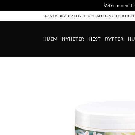
Velkommen til A
Skip
ARNEBERGS ER FOR DEG SOM FORVENTER DET L
to
content
HJEM
NYHETER
HEST
RYTTER
H