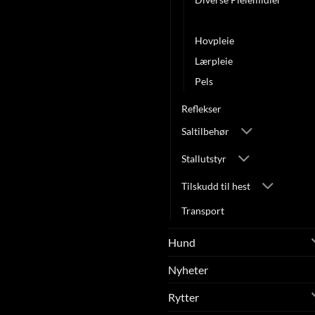
Helse/Hud
Hovpleie
Lærpleie
Pels
Reflekser
Saltilbehør
Stallutstyr
Tilskudd til hest
Transport
Hund
Nyheter
Rytter