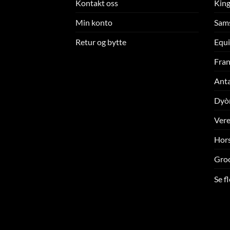
Kontakt oss
King
Min konto
Sam
Retur og bytte
Equi
Fran
Ant
Dyò
Ver
Hors
Gro
Se f