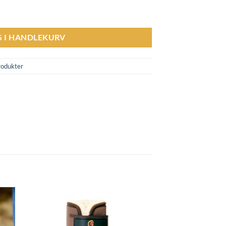
G I HANDLEKURV
rodukter