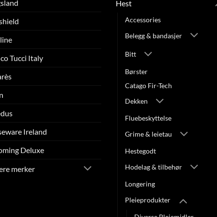
sland
Hest
Accessories
shield
Belegg & bandasjer
line
Bitt
co Tucci Italy
Børster
arès
Catago Fir-Tech
n
Dekken
edus
Fluebeskyttelse
eware Ireland
Grime & leietau
oming Deluxe
Hestegodt
Hodelag & tilbehør
lere merker
Longering
Pleieprodukter
Diverse Pleiemidler