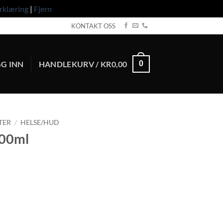
rklæring
|
Fjern
KONTAKT OSS
G INN
HANDLEKURV /
KR
0,00
0
TER
/
HELSE/HUD
500ml