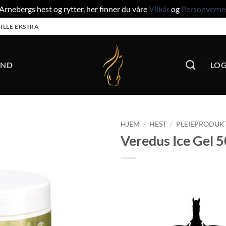
rnebergs hest og rytter, her finner du våre
Vilkår
og
Personverne
ILLE EKSTRA
UND
LOG
HJEM
/
HEST
/
PLEIEPRODUK
Veredus Ice Gel 