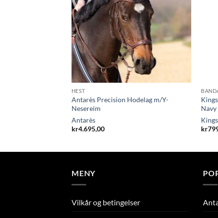
HEST
BAND
Antarès Precision Hodelag m/Y-
Kings
ml
Nesereim
Navy
Antarès
Kings
kr
4.695,00
kr
79
MENY
PO
Vilkår og betingelser
Ant