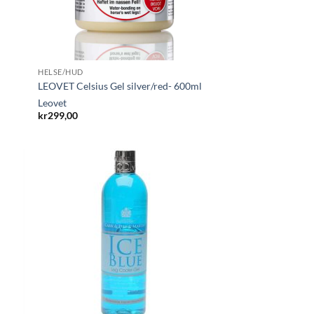
HELSE/HUD
l
LEOVET Celsius Gel silver/red- 600ml
Leovet
kr
299,00