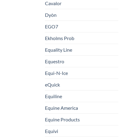
Cavalor
Dyòn
EGO7
Ekholms Prob
Equality Line
Equestro
Equi-N-Ice
eQuick
Equiline
Equine America
Equine Products
Equivi