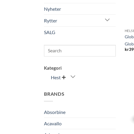
Nyheter
Rytter
HELS
SALG
Glob
Glob
Search
kr
39
Kategori
Hest

BRANDS
Absorbine
Acavallo