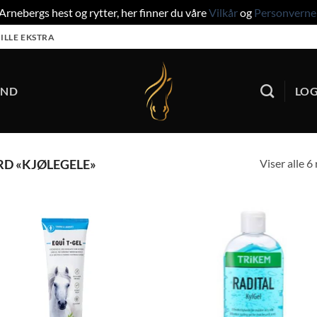
rnebergs hest og rytter, her finner du våre
Vilkår
og
Personverne
ILLE EKSTRA
UND
LOG
Viser alle 6
D «KJØLEGELE»