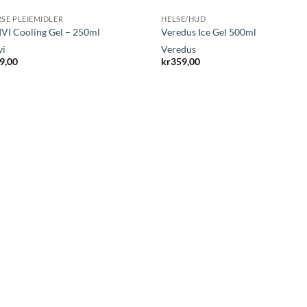
RSE PLEIEMIDLER
HELSE/HUD
VI Cooling Gel – 250ml
Veredus Ice Gel 500ml
vi
Veredus
9,00
kr
359,00