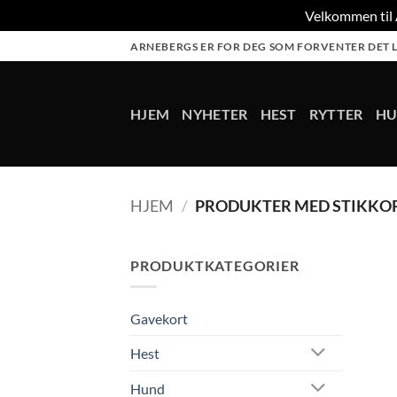
Velkommen til A
Skip
ARNEBERGS ER FOR DEG SOM FORVENTER DET L
to
content
HJEM
NYHETER
HEST
RYTTER
H
HJEM
/
PRODUKTER MED STIKKOR
PRODUKTKATEGORIER
Gavekort
Hest
Hund