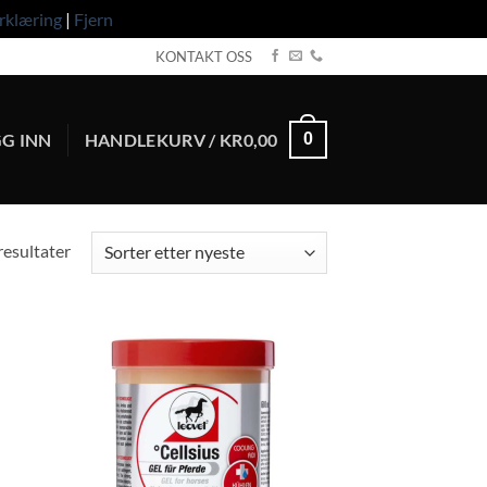
rklæring
|
Fjern
KONTAKT OSS
G INN
HANDLEKURV /
KR
0,00
0
Sortert
 resultater
etter
nyeste