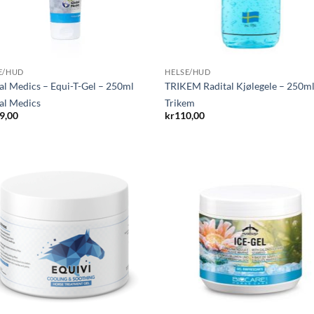
E/HUD
HELSE/HUD
al Medics – Equi-T-Gel – 250ml
TRIKEM Radital Kjølegele – 250m
al Medics
Trikem
9,00
kr
110,00