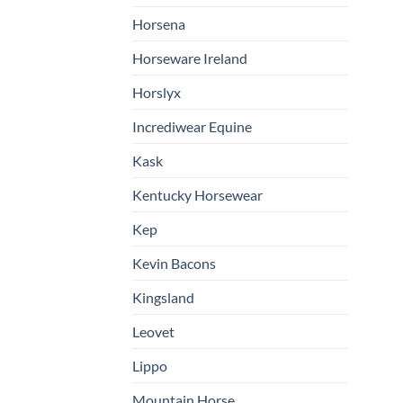
Horsena
Horseware Ireland
Horslyx
Incrediwear Equine
Kask
Kentucky Horsewear
Kep
Kevin Bacons
Kingsland
Leovet
Lippo
Mountain Horse