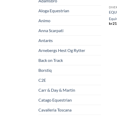
Adamsbro
DIVE
Aloga Equestrian
EQUI
Equi
Animo
kr
21
Anna Scarpati
Antarès
Arnebergs Hest Og Rytter
Back on Track
Borstiq
C2E
Carr & Day & Martin
Catago Equestrian
Cavalleria Toscana