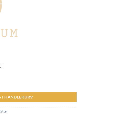
ull
own antall
G I HANDLEKURV
Rytter