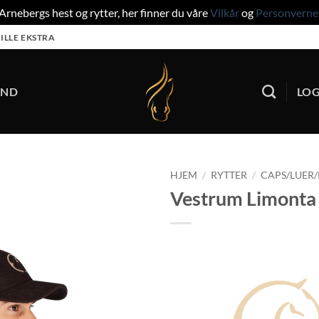
rnebergs hest og rytter, her finner du våre
Vilkår
og
Personverne
ILLE EKSTRA
UND
LOG
HJEM
/
RYTTER
/
CAPS/LUER
Vestrum Limonta