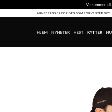
Velkommen til A
Skip
ARNEBERGS ER FOR DEG SOM FORVENTER DET L
to
content
HJEM
NYHETER
HEST
RYTTER
H