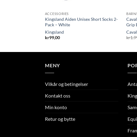
ACCESSORIES
BARN
 Phases Iphone
Kingsland Aiden Unisex Short Socks 2-
Caval
Pack – White
Grip 
Kingsland
Caval
lig
åværende
kr
99,00
kr
1.9
ris
r:
.
r99,00.
MENY
PO
Vilkår og betingelser
Ant
Kontakt oss
King
Min konto
Sam
Retur og bytte
Equi
Fran