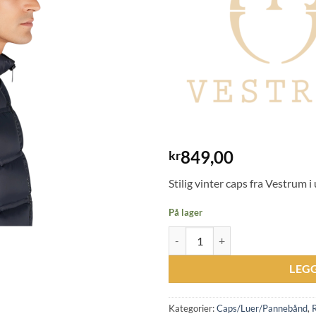
849,00
kr
Stilig vinter caps fra Vestrum i 
På lager
Vestrum Limonta Winter Cap - Br
LEG
Kategorier:
Caps/Luer/Pannebånd
,