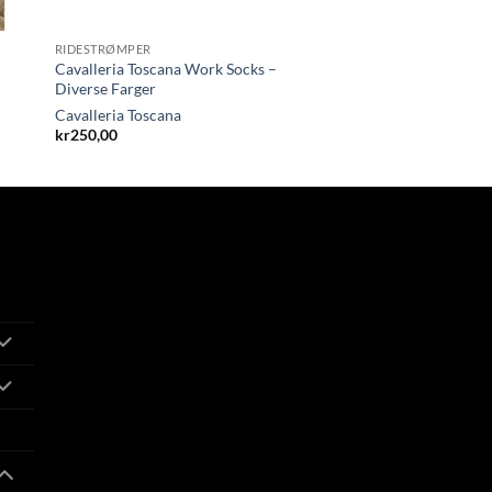
RIDESTRØMPER
Cavalleria Toscana Work Socks –
Diverse Farger
Cavalleria Toscana
kr
250,00