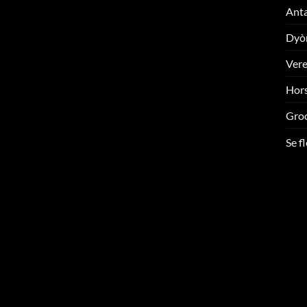
Ant
Dyò
Ver
Hors
Gro
Se f