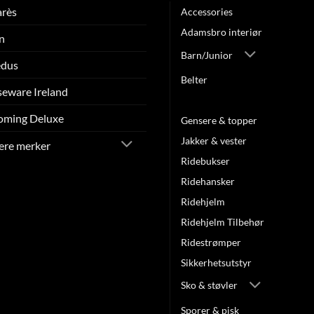
arès
Accessories
Adamsbro interiør
n
Barn/Junior
edus
Belter
eware Ireland
Caps/Luer/Pannebånd
oming Deluxe
Gensere & topper
Jakker & vester
lere merker
Ridebukser
Ridehansker
Ridehjelm
Ridehjelm Tilbehør
Ridestrømper
Sikkerhetsutstyr
Sko & støvler
Sporer & pisk