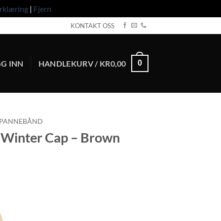
rklæring
|
Fjern
KONTAKT OSS
G INN
HANDLEKURV /
KR
0,00
0
/PANNEBÅND
 Winter Cap – Brown