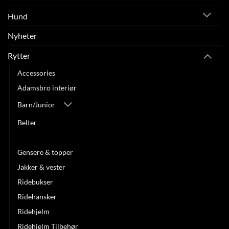
Hund
Nyheter
Rytter
Accessories
Adamsbro interiør
Barn/Junior
Belter
Caps/Luer/Pannebånd
Gensere & topper
Jakker & vester
Ridebukser
Ridehansker
Ridehjelm
Ridehjelm Tilbehør