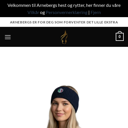
Velkommen til Arnebergs hest og rytter, her finner du våre
Vilkår
og
Personvernerklæring
|
Fjern
Skip
ARNEBERGS ER FOR DEG SOM FORVENTER DET LILLE EKSTRA
to
content
0