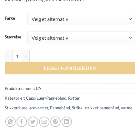
Farge
Størrelse
C2E Tustin Unisex Wool Headband - Various Colors antall
LEGG I HANDLEKURV
Produktnummer:
I/A
Kategorier:
Caps/Luer/Pannebånd
,
Rytter
Stikkord:
øre
,
ørevarmer
,
Pannebånd
,
Strikk
,
strikket pannebånd
,
varme