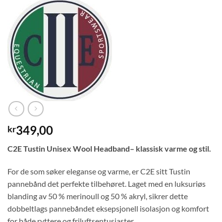
349,00
kr
C2E Tustin Unisex Wool Headband– klassisk varme og stil.
For de som søker eleganse og varme, er C2E sitt Tustin
pannebånd det perfekte tilbehøret. Laget med en luksuriøs
blanding av 50 % merinoull og 50 % akryl, sikrer dette
dobbeltlags pannebåndet eksepsjonell isolasjon og komfort
for både ryttere og friluftsentusiaster.