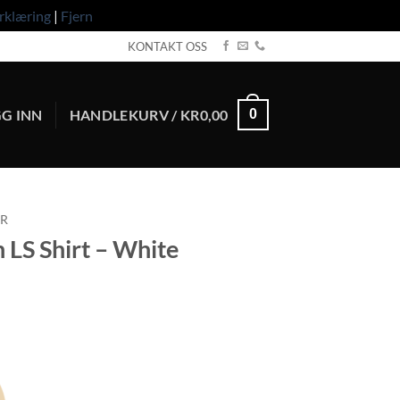
rklæring
|
Fjern
KONTAKT OSS
G INN
HANDLEKURV /
KR
0,00
0
ÆR
S Shirt – White