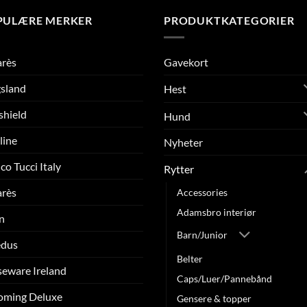
PULÆRE MERKER
PRODUKTKATEGORIER
arès
Gavekort
sland
Hest
shield
Hund
line
Nyheter
co Tucci Italy
Rytter
arès
Accessories
Adamsbro interiør
n
Barn/Junior
edus
Belter
eware Ireland
Caps/Luer/Pannebånd
oming Deluxe
Gensere & topper