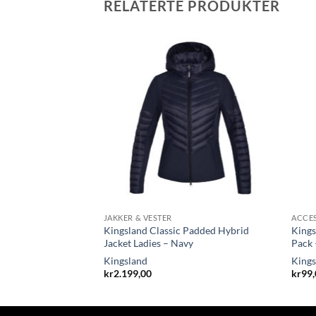
RELATERTE PRODUKTER
JAKKER & VESTER
ACCE
Knee Socks Unisex
Kingsland Classic Padded Hybrid
Kings
Jacket Ladies – Navy
Pack 
Kingsland
Kings
kr
2.199,00
kr
99