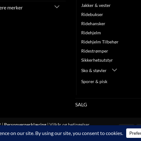
Jakker & vester
lere merker
Ridebukser
Ridehansker
Ridehjelm
Ridehjelm Tilbehør
Ridestrømper
Sikkerhetsutstyr
Sko & støvler
Sporer & pisk
Stevneklær
SALG
 |
Personvernerklæring
|
Vilkår og betingelser
Visa