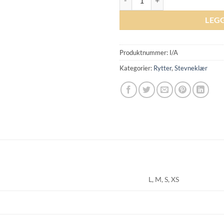
LEG
Produktnummer:
I/A
Kategorier:
Rytter
,
Stevneklær
L, M, S, XS