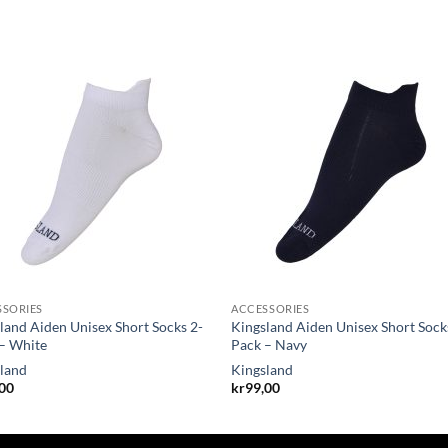
SSORIES
ACCESSORIES
land Aiden Unisex Short Socks 2-
Kingsland Aiden Unisex Short Sock
– White
Pack – Navy
land
Kingsland
,00
kr
99,00