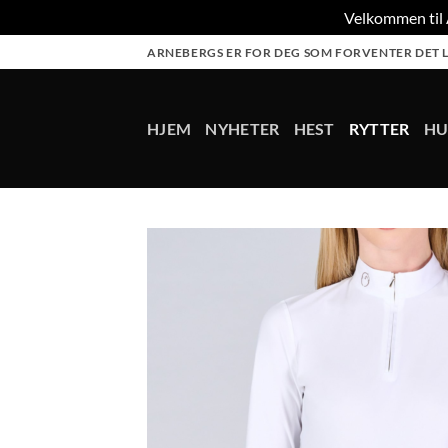
Velkommen til A
Skip
ARNEBERGS ER FOR DEG SOM FORVENTER DET L
to
content
HJEM
NYHETER
HEST
RYTTER
H