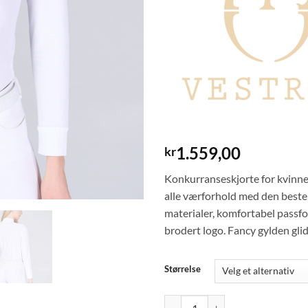
1.559,00
kr
Konkurranseskjorte for kvinn
alle værforhold med den beste
materialer, komfortabel passf
brodert logo. Fancy gylden glid
Størrelse
VESTRUM Mahon LS Shirt - White