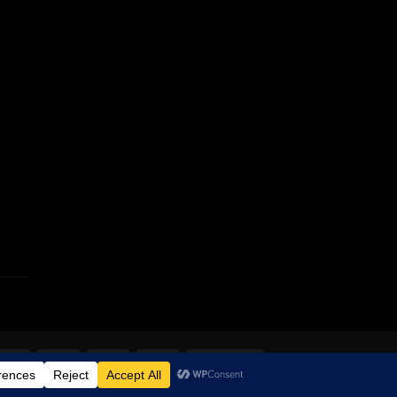
MasterCard
Klarna
Apple
Google
Vipps
Pay
Pay