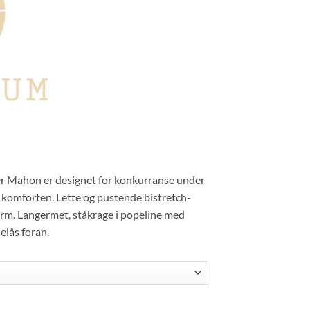
er Mahon er designet for konkurranse under
 komforten. Lette og pustende bistretch-
orm. Langermet, ståkrage i popeline med
elås foran.
 antall