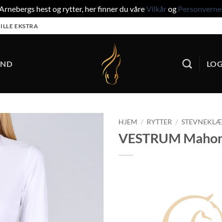
rnebergs hest og rytter, her finner du våre
Vilkår
og
Personverne
ILLE EKSTRA
UND
LOG
HJEM
/
RYTTER
/
STEVNEKL
VESTRUM Mahon L