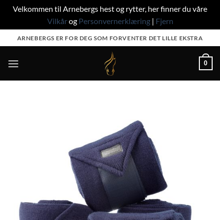
Velkommen til Arnebergs hest og rytter, her finner du våre
Vilkår
og
Personvernerklæring
|
Fjern
Skip
ARNEBERGS ER FOR DEG SOM FORVENTER DET LILLE EKSTRA
to
content
0