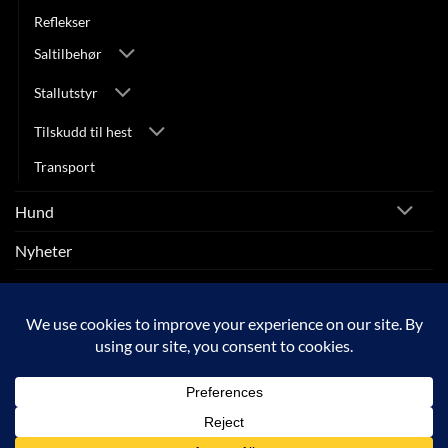
Reflekser
Saltilbehør
Stallutstyr
Tilskudd til hest
Transport
Hund
Nyheter
Rytter
SALG
Visa
MasterCard
Klarna
Apple
Google
Vipps
Pay
Pay
Copyright 2026 © ARNEBERG HEST OG RYTTER |