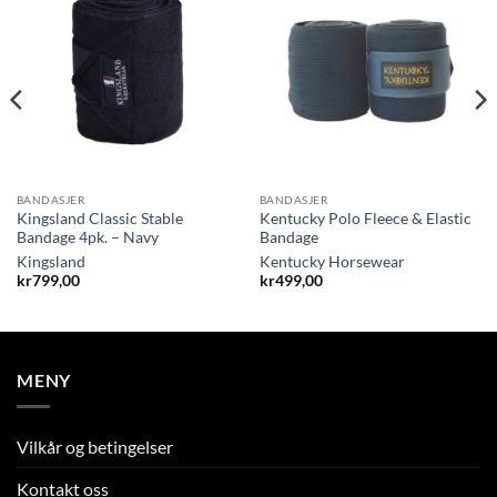
BANDASJER
BANDASJER
Kingsland Classic Stable
Kentucky Polo Fleece & Elastic
Bandage 4pk. – Navy
Bandage
Kingsland
Kentucky Horsewear
kr
799,00
kr
499,00
MENY
Vilkår og betingelser
Kontakt oss