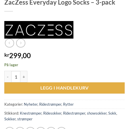
ZacZess Everyday Logo Socks – 3-pack
299,00
kr
På lager
ZacZess Everyday Logo Socks - 3-pack antall
LEGG I HANDLEKURV
Kategorier:
Nyheter
,
Ridestrømper
,
Rytter
Stikkord:
Knestrømper
,
Ridesokker
,
Ridestrømper
,
showsokker
,
Sokk
,
Sokker
,
strømper