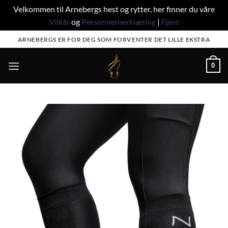
Velkommen til Arnebergs hest og rytter, her finner du våre
Vilkår
og
Personvernerklæring
|
Fjern
Skip
ARNEBERGS ER FOR DEG SOM FORVENTER DET LILLE EKSTRA
to
content
0