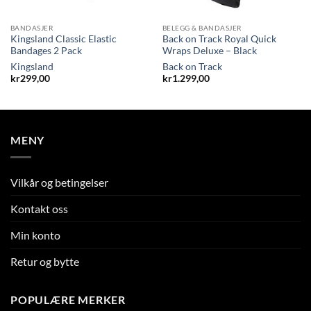
BANDASJER
BELEGG & BANDASJER
Kingsland Classic Elastic
Back on Track Royal Quick
Bandages 2 Pack
Wraps Deluxe – Black
Kingsland
Back on Track
kr
299,00
kr
1.299,00
MENY
Vilkår og betingelser
Kontakt oss
Min konto
Retur og bytte
POPULÆRE MERKER