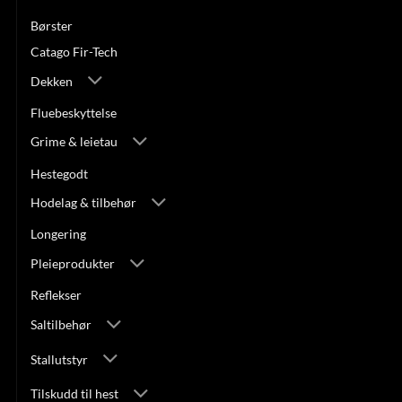
Børster
Catago Fir-Tech
Dekken
Fluebeskyttelse
Grime & leietau
Hestegodt
Hodelag & tilbehør
Longering
Pleieprodukter
Reflekser
Saltilbehør
Stallutstyr
Tilskudd til hest