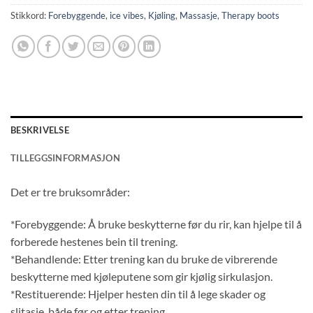
Stikkord:
Forebyggende
,
ice vibes
,
Kjøling
,
Massasje
,
Therapy boots
BESKRIVELSE
TILLEGGSINFORMASJON
Det er tre bruksområder:
*Forebyggende: Å bruke beskytterne før du rir, kan hjelpe til å
forberede hestenes bein til trening.
*Behandlende: Etter trening kan du bruke de vibrerende
beskytterne med kjøleputene som gir kjølig sirkulasjon.
*Restituerende: Hjelper hesten din til å lege skader og
slitasje, både før og etter trening.