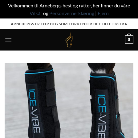
Velkommen til Arnebergs hest og rytter, her finner du våre
Vilkår
og
Personvernerklæring
|
Fjern
Skip
ARNEBERGS ER FOR DEG SOM FORVENTER DET LILLE EKSTRA
to
content
0