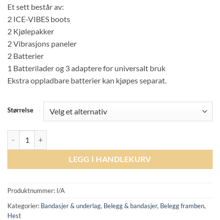
Et sett består av:
2 ICE-VIBES boots
2 Kjølepakker
2 Vibrasjons paneler
2 Batterier
1 Batterilader og 3 adaptere for universalt bruk
Ekstra oppladbare batterier kan kjøpes separat.
Størrelse
Horseware Ireland Ice-Vibe® Boot antall
LEGG I HANDLEKURV
Produktnummer:
I/A
Kategorier:
Bandasjer & underlag
,
Belegg & bandasjer
,
Belegg framben
,
Hest