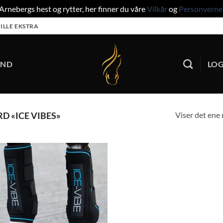
rnebergs hest og rytter, her finner du våre
Vilkår
og
Personverne
ILLE EKSTRA
UND
LOG
Viser det ene 
 «ICE VIBES»