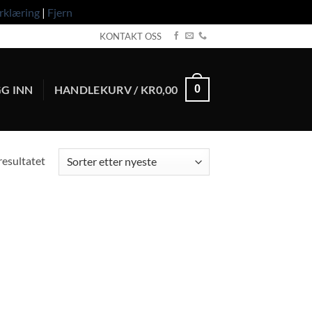
rklæring
|
Fjern
KONTAKT OSS
G INN
HANDLEKURV /
KR
0,00
0
resultatet