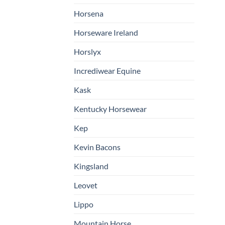
Horsena
Horseware Ireland
Horslyx
Incrediwear Equine
Kask
Kentucky Horsewear
Kep
Kevin Bacons
Kingsland
Leovet
Lippo
Mountain Horse