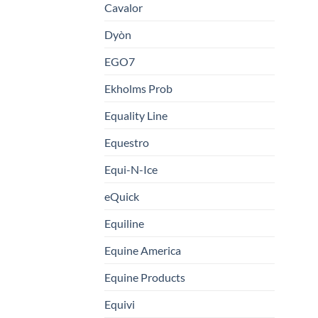
Cavalor
Dyòn
EGO7
Ekholms Prob
Equality Line
Equestro
Equi-N-Ice
eQuick
Equiline
Equine America
Equine Products
Equivi