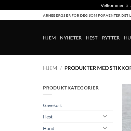
Velkommen til A
Skip
ARNEBERGS ER FOR DEG SOM FORVENTER DET L
to
content
HJEM
NYHETER
HEST
RYTTER
H
HJEM
/
PRODUKTER MED STIKKORD
PRODUKTKATEGORIER
Gavekort
Hest
Hund